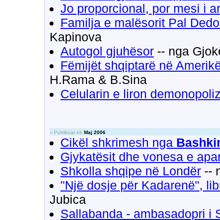
Jo proporcional, por mesi i a
Familja e malësorit Pal Ded
Kapinova
Autogol gjuhësor
-- nga Gjok
Fëmijët shqiptarë në Amerikë
H.Rama & B.Sina
Celularin e liron demonopoli
-- Publikuar në
Maj 2006
Cikël shkrimesh nga
Bashki
Gjykatësit dhe vonesa e ap
Shkolla shqipe në Londër
-- 
"Një dosje për Kadarenë", libr
Jubica
Sallabanda - ambasadopri i