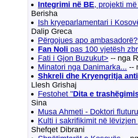
Integrimi në BE
, projekti më
Berisha
Ish kryeparlamentari i Kosov
Dalip Greca
Përgojues apo ambasadorë?
Fan Noli
pas 100 vjetësh zbri
Fati i Gjon Buzukut>
-- nga R
Minatori nga Danimarka...
-- 
Shkreli dhe Kryengritja an
Llesh Grishaj
Festohet "
Dita e trashëgimi
Sina
Musa Ahmeti - Doktori flutur
Kulti i sakrifikimit në lëvizj
Shefqet Dibrani