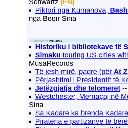
Schwartz
|EN|
Piktori nga Kumanova,
Bash
nga Beqir Sina
-- Publikuar në
Prill 2006
Historiku i bibliotekave të
Simaku
touring US cities wit
MusaRecords
Të jesh mirë, padre (për
At Z
Përjashtimi i Presidentit të 
Jetëzgjatja dhe telomeret
--
Westchester, Mernaçaj në Me
Sina
Sa Kadare ka brenda Kadare
Pirateria e partizanve të bërë