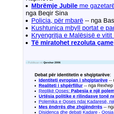
Mbrëmje Jubile
me gazetarë,
nga Beqir Sina
Policia, për mbarë
-- nga Ba
Kushtunica mbyll portat e p
Kryengritja e Malësisë e vitit
Të miratohet rezoluta çame
-- Publikuar në
Qershor 2006
Debat për identitetin e shqiptarëve
:
Identiteti evropian i shqiptarëve
--
Realiteti i shpërfillur
-- nga Rexhep
Replikë Qoses:
Pabesia e një polem
Urtësia politike e rilindasve tonë n
Polemika e Qoses ndaj Kadaresë, një
Mes ëndrrës dhe zhgjëndrrës
-- ng
Disidenca dhe debati Kadare - Qosja