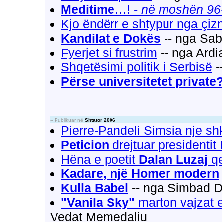
Meditime
…! -
në moshën 96-
Kjo ëndërr e shtypur nga çiz
Kandilat e Dokës
-- nga Sab
Fyerjet si frustrim
-- nga Ardi
Shqetësimi politik i Serbisë
-
Përse universitetet private
-- Publikuar në
Shtator 2006
Pierre-Pandeli Simsia nje shkr
Peticion
drejtuar presidentit
Hëna e poetit
Dalan Luzaj
qe
Kadare, një Homer modern
Kulla Babel
-- nga Simbad D
"Vanila Sky"
marton vajzat 
Vedat Memedaliu