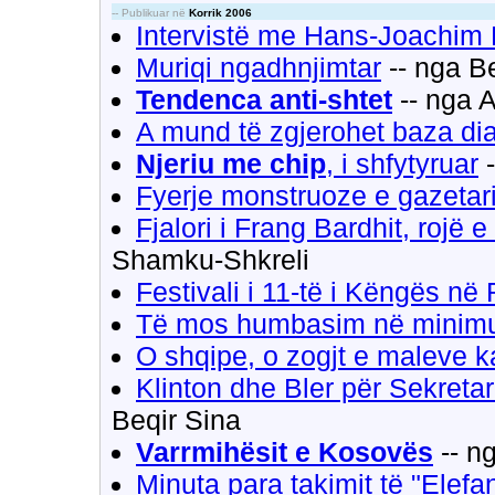
-- Publikuar në
Korrik 2006
Intervistë me Hans-Joachim
Muriqi ngadhnjimtar
-- nga B
Tendenca anti-shtet
-- nga 
A mund të zgjerohet baza di
Njeriu me chip
, i shfytyruar
-
Fyerje monstruoze e gazetarit
Fjalori i Frang Bardhit, rojë e
Shamku-Shkreli
Festivali i 11-të i Këngës në
Të mos humbasim në minim
O shqipe, o zogjt e maleve ka
Klinton dhe Bler për Sekreta
Beqir Sina
Varrmihësit e Kosovës
-- n
Minuta para takimit të "Elef