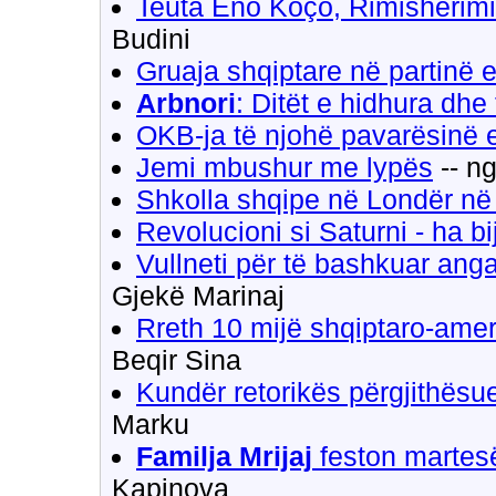
Teuta Eno Koço, Rimishërimi
Budini
Gruaja shqiptare në partinë 
Arbnori
: Ditët e hidhura dhe
OKB-ja të njohë pavarësinë 
Jemi mbushur me lypës
-- n
Shkolla shqipe në Londër në 
Revolucioni si Saturni - ha bi
Vullneti për të bashkuar ang
Gjekë Marinaj
Rreth 10 mijë shqiptaro-amer
Beqir Sina
Kundër retorikës përgjithësue
Marku
Familja Mrijaj
feston martes
Kapinova