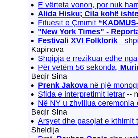
E vërteta vonon, por nuk ha
Alida Hisku; Cila kohë ishte 
Fituesit e Çmimit
“KADMUS-
"New York Times" - Report
Festivali XVI Folklorik
- shpi
Kapinova
Shqipja e rrezikuar edhe nga
Për vetëm 56 sekonda,
Muri
Beqir Sina
Prenk Jakova
në një monog
Sfida e interpretimit letrar
-- 
Në NY u zhvillua ceremonia
Beqir Sina
Arsyet dhe pasojat e kthimit 
Sheldija