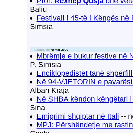
Prof.
Rexhep Qosja
dhe vetë
Baliu
Festivali i 45-të i Këngës në
Simsia
-- Publikuar në
Nëntor 2006
Mbrëmje e bukur festive në N
P. Simsia
Enciklopedistët tanë shpërfil
Në 94-VJETORIN e pavarësis
Alban Kraja
Në SHBA këndon këngëtari i
Sina
Emigrimi shqiptar në Itali
-- 
MPJ: Përshëndetje me rasti