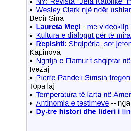
NY: Revista "Jeta Katolike" 
Wesley Clark një ndër ushta
Beqir Sina
Laureta Meçi
- me videoklip t
Kultura e dialogut për të mir
Repishti
: Shqipëria, sot jet
Kapinova
Ngritja e Flamurit shqiptar në
Ivezaj
Pierre-Pandeli Simsia tregon 
Topallaj
Temperatura të larta në Amer
Antinomia e testimeve
-- nga
Dy-tre histori dhe lideri i lin