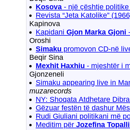
Kosova
- një çështje politike
Revista “Jeta Katolike” (1966)
Kapinova
Kapidani
Gjon Marka Gjoni
-
Oroshi
Simaku
promovon CD-në liv
Beqir Sina
Mexhit Haxhiu
- mjeshtër i m
Gjonzeneli
Simaku appearing live in Ma
muzarecords
NY: Shoqata Atdhetare Dibra
Gëzuar festën të dashur Mës
Rudi Giuliani politikani më p
Meditim për
Jozefina Topall