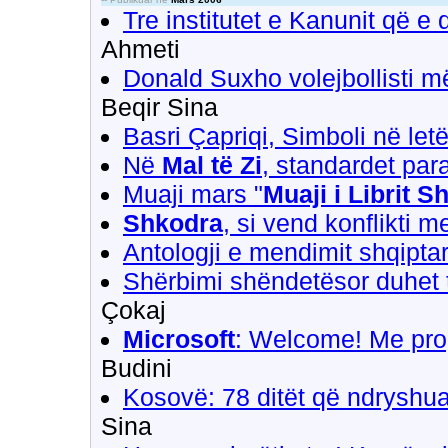
Tre institutet e Kanunit që e 
Ahmeti
Donald Suxho volejbollisti më
Beqir Sina
Basri Çapriqi, Simboli në letë
Në
Mal të Zi
, standardet par
Muaji mars "
Muaji i Librit S
Shkodra
, si vend konflikti m
Antologji e mendimit shqipta
Shërbimi shëndetësor duhet 
Çokaj
Microsoft
: Welcome! Me pro
Budini
Kosovë: 78 ditët që ndryshuan
Sina