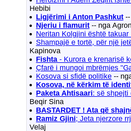
Hebibi
Ligjërimi i Anton Pashkut
--
Njeriu i flamurit
-- nga Agron
Neritan Kolgjini është takua
Shampajë e tortë, për një jet
Kapinova
Fishta
- Kurora e krenarisë 
Çfarë i mungoi mbrëmjes "Ga
Kosova si sfidë politike
-- ng
Kosova, në kërkim të identi
Paketa Ahtisaari
: së shpejti
Beqir Sina
BASTARDET ! Ata që shajn
Ramiz Gjini
; Jeta njerzore 
Velaj