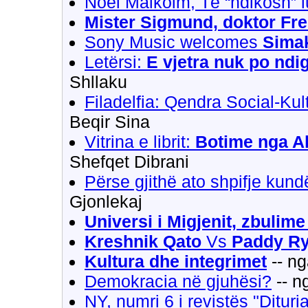
Noel Malkolm, Të “ndikosh” lu
Mister Sigmund, doktor Fr
Sony Music welcomes
Sima
Letërsi:
E vjetra nuk po ndi
Shllaku
Filadelfia: Qendra Social-Kul
Beqir Sina
Vitrina e librit:
Botime nga Al
Shefqet Dibrani
Përse gjithë ato shpifje kun
Gjonlekaj
Universi i Migjenit, zbulime 
Kreshnik Qato
Vs
Paddy R
Kultura dhe integrimet
-- n
Demokracia në gjuhësi?
-- n
NY, numri 6 i revistës "Dituri