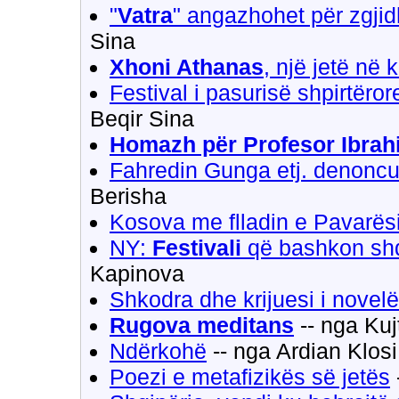
"
Vatra
" angazhohet për zgjid
Sina
Xhoni Athanas
, një jetë në
Festival i pasurisë shpirtërore
Beqir Sina
Homazh për Profesor Ibrah
Fahredin Gunga etj. denonc
Berisha
Kosova me flladin e Pavarës
NY:
Festivali
që bashkon shq
Kapinova
Shkodra dhe krijuesi i novel
Rugova meditans
-- nga Kuj
Ndërkohë
-- nga Ardian Klosi
Poezi e metafizikës së jetës