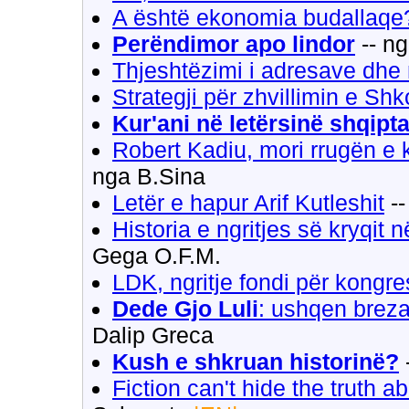
A është ekonomia budallaqe
Perëndimor apo lindor
-- ng
Thjeshtëzimi i adresave dhe 
Strategji për zhvillimin e Sh
Kur'ani në letërsinë shqipt
Robert Kadiu, mori rrugën e ku
nga B.Sina
Letër e hapur Arif Kutleshit
--
Historia e ngritjes së kryqit 
Gega O.F.M.
LDK, ngritje fondi për kongr
Dede Gjo Luli
: ushqen brez
Dalip Greca
Kush e shkruan historinë?
Fiction can't hide the truth 