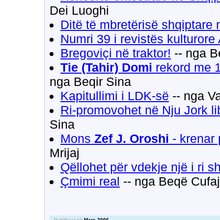
Dei Luoghi
Ditë të mbretërisë shqiptare 
Numri 39 i revistës kulturor
Bregoviçi në traktor!
-- nga B
Tie (Tahir) Domi
rekord me 1
nga Beqir Sina
Kapitullimi i LDK-së
-- nga V
Ri-promovohet në Nju Jork li
Sina
Mons
Zef J. Oroshi
- krenar
Mrijaj
Qëllohet për vdekje një i ri 
Çmimi real
-- nga Beqë Cufaj
-- Publikuar në
Mars 2006