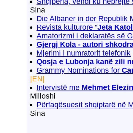
Shqipëria, vendi ku hebrejtë
Sina
Die Albaner in der Republik
Revista kulturore “
Jeta Katol
Amatorizmi i deklaratës së
Gjergj Kola - autori shkod
Mjerimi i numratorit telefonik
Qosja e Lubonja kanë zili n
Grammy Nominations for
Ca
|EN|
Intervistë me
Mehmet Elezin -
Milloshi
Përfaqësuesit shqiptarë në Ma
Sina