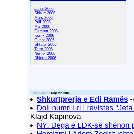
Janar 2006
Shkurt 2006
Mars 2006
Prill 2006
Maj 2006
Qershor 2006
Korrik 2006
Gusht 2006
Shtator 2006
Tetor 2006
Nëntor 2006
Dhjetor 2006
-- Publikuar në
Dhjetor 2006
Shkurtprerja e Edi Ramës
-
Doli numri i ri i revistes "Je
Klajd Kapinova
NY: Dega e LDK-së shënon pë
Heroizmi i Adem Zeqirit isht