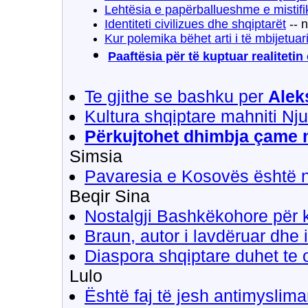
Lehtësia e papërballueshme e mistifi
Identiteti civilizues dhe shqiptarët
-- 
Kur polemika bëhet arti i të mbijetuarit
Paaftësia për të kuptuar realitetin
Te gjithe se bashku per
Alek
Kultura shqiptare mahniti Nj
Përkujtohet dhimbja çame 
Simsia
Pavaresia e Kosovës është nj
Beqir Sina
Nostalgji Bashkëkohore për 
Braun, autor i lavdëruar dhe i
Diaspora shqiptare duhet te o
Lulo
Është faj të jesh antimyslim