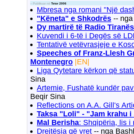
-- Publikuar në
Tetor 2006
Mbresa nga romani "Një dash
"Këneta" e Shkodrës
-- nga
Dy martirë të Radio Tiranës
Kuvendi i 6-të i Degës së LD
Tentativë vetëvrasjeje e Kos
Speeches of Franz-Llesh Gr
Montenegro
|EN|
Liga Qytetare kërkon që statu
Sina
Artemie, Fushatë kundër pa
Beqir Sina
Reflections on A.A. Gill's Art
Taksa "Loli" - "Jam krahu i 
Mal Berisha
: Shqipëria, lis i 
Drejtësia që vret
-- nga Bash