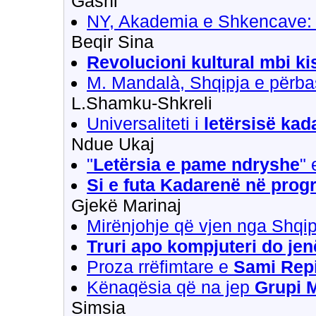
Gashi
NY, Akademia e Shkencave
Beqir Sina
Revolucioni kultural mbi ki
M. Mandalà, Shqipja e përbas
L.Shamku-Shkreli
Universaliteti i
letërsisë ka
Ndue Ukaj
"
Letërsia e pame ndryshe
" 
Si e futa Kadarenë në prog
Gjekë Marinaj
Mirënjohje që vjen nga Shqi
Truri apo kompjuteri do jen
Proza rrëfimtare e
Sami Repi
Kënaqësia që na jep
Grupi 
Simsia