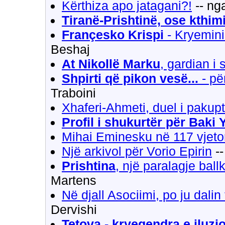
Kërthiza apo jatagani?!
-- ng
Tiranë-Prishtinë, ose kthimi
Françesko Krispi
- Kryeminis
Beshaj
At Nikollë Marku
, gardian i
Shpirti që pikon vesë...
- pë
Traboini
Xhaferi-Ahmeti, duel i pakup
Profil i shukurtër për Baki
Mihai Eminesku në 117 vjeto
Një arkivol për Vorio Epirin
--
Prishtina
, një paralagje ball
Martens
Në djall Asociimi, po ju dalin
Dervishi
Tetova - kryeqendra e iluzi