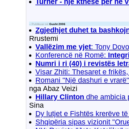
Turner - një kthesë për në 
-- Publikuar në
Gusht 2006
Zgjedhjet duhet ta bashko
Rrustemi
Vallëzim me yjet
: Tony Dovo
Konferencë në Romë:
Integr
Numri i ri (40) i revistës l
Visar Zhiti: Thesaret e frikës
Romani "Një dashuri e vrarë
nga Abaz Veizi
Hillary Clinton
dhe ambicia 
Sina
Dy lutjet e Fishtës krerëve të
Shqipëria sipas vizionit "Orue