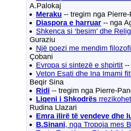
A.Palokaj
Meraku
-- tregim nga Pierre
Diaspora e harruar
-- nga A
Shkenca si ‘besim’ dhe Relig
Guraziu
Një poezi me mendim filozof
Çobani
Evropa si sintezë e shpirtit
--
Veton Esati dhe Ina Imami fit
Beqir Sina
Ridi
-- tregim nga Pierre-Pan
Liqeni i Shkodrës
rrezikohet
Rudina Llazari
Emra ilirë të vendeve dhe 
B.Sinani
, nga Tropoja mes Br