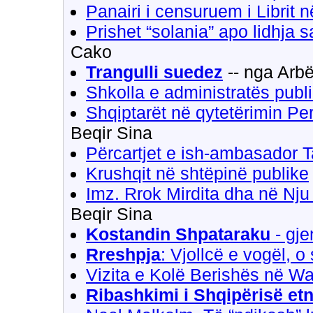
Panairi i censuruem i Librit n
Prishet “solania” apo lidhja
Cako
Trangulli suedez
-- nga Arbë
Shkolla e administratës publ
Shqiptarët në qytetërimin P
Beqir Sina
Përcartjet e ish-ambasador T
Krushqit në shtëpinë publike
Imz. Rrok Mirdita dha në Nju
Beqir Sina
Kostandin Shpataraku
- gje
Rreshpja
: Vjollcë e vogël, o 
Vizita e Kolë Berishës në W
Ribashkimi i Shqipërisë etn