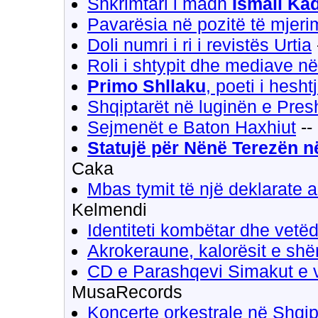
Shkrimtari i madh
Ismail Ka
Pavarësia në pozitë të mjerim
Doli numri i ri i revistës Urtia
Roli i shtypit dhe mediave n
Primo Shllaku
, poeti i hesht
Shqiptarët në luginën e Pre
Sejmenët e Baton Haxhiut
--
Statujë për Nënë Terezën 
Caka
Mbas tymit të një deklarate 
Kelmendi
Identiteti kombëtar dhe vetëd
Akrokeraune, kalorësit e shë
CD e Parashqevi Simakut e 
MusaRecords
Koncerte orkestrale në Shqip