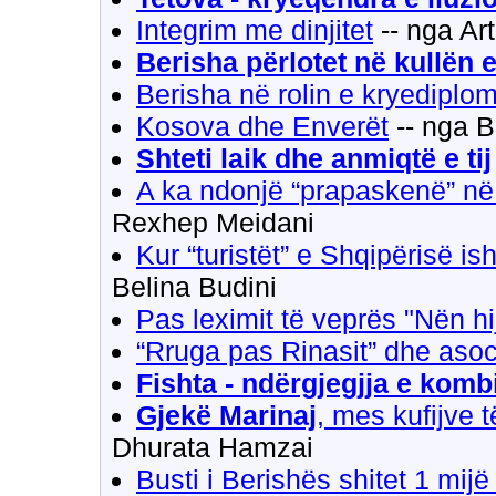
Integrim me dinjitet
-- nga Ar
Berisha përlotet në kullën 
Berisha në rolin e kryediploma
Kosova dhe Enverët
-- nga 
Shteti laik dhe anmiqtë e tij
A ka ndonjë “prapaskenë” në
Rexhep Meidani
Kur “turistët” e Shqipërisë is
Belina Budini
Pas leximit të veprës "Nën h
“Rruga pas Rinasit” dhe asoc
Fishta - ndërgjegjja e komb
Gjekë Marinaj
, mes kufijve 
Dhurata Hamzai
Busti i Berishës shitet 1 mijë