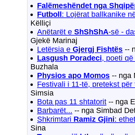
Falëmeshëndet nga Shqipë
Futboll
: Lojërat ballkanike n
Këlliçi
Anëtarët e
ShShShA
-së - d
Gjekë Marinaj
Letërsia e
Gjergj Fishtës
-- 
Lasgush Poradeci
, poeti që
Buzhala
Physios apo Momos
-- nga 
Festivali i 11-të, pretekst për
Simsia
Bota pas 11 shtatorit
-- nga E
Barbarët...
-- nga Simbad Det
Shkrimtari
Ramiz Gjini
: ethet
Sina