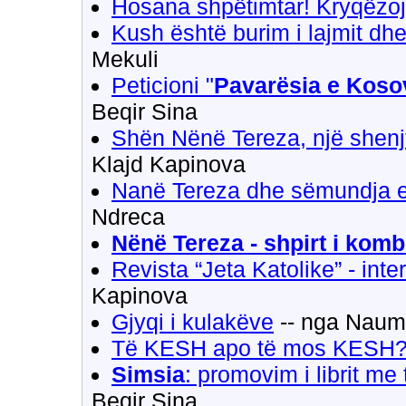
Hosana shpëtimtar! Kryqëzoje
Kush është burim i lajmit d
Mekuli
Peticioni "
Pavarësia e Koso
Beqir Sina
Shën Nënë Tereza, një shenj
Klajd Kapinova
Nanë Tereza dhe sëmundja e
Ndreca
Nënë Tereza - shpirt i komb
Revista “Jeta Katolike” - int
Kapinova
Gjyqi i kulakëve
-- nga Naum 
Të KESH apo të mos KESH?
Simsia
: promovim i librit m
Beqir Sina