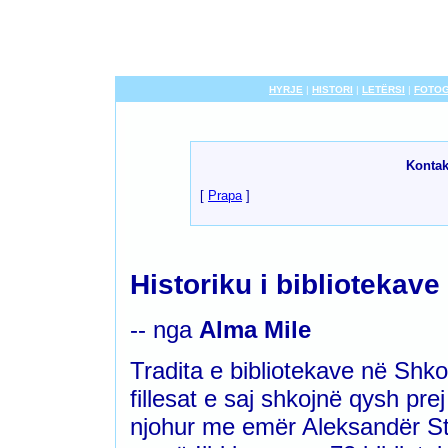
HYRJE
|
HISTORI
|
LETËRSI
|
FOTOG
Kontak
[
Prapa
]
Historiku i bibliotekav
-- nga
Alma Mile
Tradita e bibliotekave në Sh
fillesat e saj shkojnë qysh prej
njohur me emër Aleksandër Stip