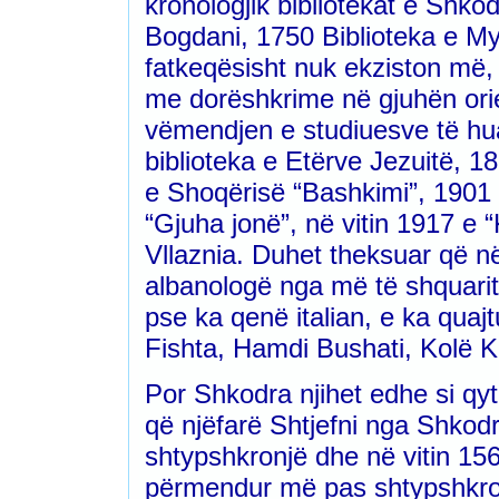
kronologjik bibliotekat e Shkod
Bogdani, 1750 Biblioteka e Myf
fatkeqësisht nuk ekziston më
me dorëshkrime në gjuhën orie
vëmendjen e studiuesve të hua
biblioteka e Etërve Jezuitë, 
e Shoqërisë “Bashkimi”, 1901 
“Gjuha jonë”, në vitin 1917 e 
Vllaznia. Duhet theksuar që n
albanologë nga më të shquarit, 
pse ka qenë italian, e ka quajt
Fishta, Hamdi Bushati, Kolë Ka
Por Shkodra njihet edhe si qyt
që njëfarë Shtjefni nga Shkodr
shtypshkronjë dhe në vitin 1563
përmendur më pas shtypshkron