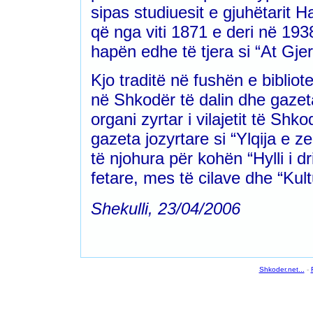
sipas studiuesit e gjuhëtarit 
që nga viti 1871 e deri në 1938
hapën edhe të tjera si “At Gje
Kjo traditë në fushën e biblio
në Shkodër të dalin dhe gazeta
organi zyrtar i vilajetit të Sh
gazeta jozyrtare si “Ylqija e z
të njohura për kohën “Hylli i dr
fetare, mes të cilave dhe “Kul
Shekulli, 23/04/2006
Shkoder.net...
-