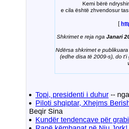
Kemi bërë ndryshim
e cila është zhvendosur ta
[
htt
Shkrimet e reja nga
Janari 2
Ndërsa shkrimet e publikuara
(edhe disa të 2009-s), do t'i 
Topi, presidenti i duhur
-- ng
Piloti shqiptar, Xhejms Beri
Beqir Sina
Kundër tendencave për grabi
Ranë këmbanat në Nju Jork!