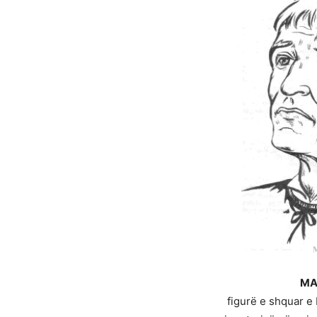
MA
figurë e shquar e 