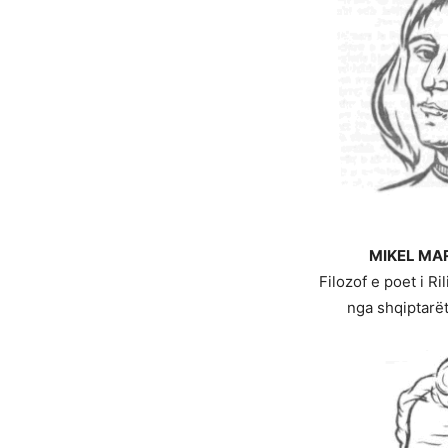
MIKEL MA
Filozof e poet i R
nga shqiptarët