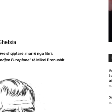
Shelsia
ve shqiptarë, marrë nga libri:
lindjen Europiane
” të Mikel Prenushit.
‘R
Ba
tr
26
Gj
16