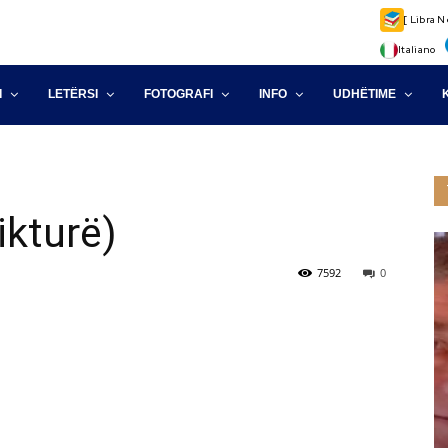
[ Libra N
Italiano
I
LETËRSI
FOTOGRAFI
INFO
UDHËTIME
ikturë)
7592
0