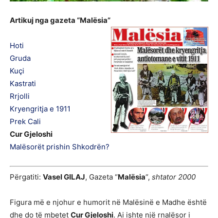
Artikuj nga gazeta “Malësia”
Hoti
Gruda
Kuçi
Kastrati
Rrjolli
Kryengritja e 1911
Prek Cali
Cur Gjeloshi
Malësorët prishin Shkodrën?
Përgatiti:
Vasel GILAJ
, Gazeta “
Malësia
“,
shtator 2000
Figura më e njohur e humorit në Malësinë e Madhe është
dhe do të mbetet
Cur Gjeloshi
. Ai ishte një rnalësor i