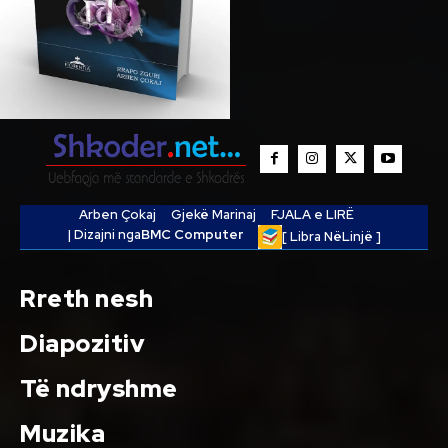
Arben Çokaj
Gjekë Marinaj
FJALA e LIRË
| Dizajni nga
BMC Computer
[ Libra NëLinjë ]
Rreth nesh
Diapozitiv
Të ndryshme
Muzika