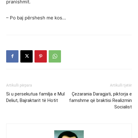
pranishmit.
– Po baj përshesh me kos…
Artikulli përpara
Artikulli tjetër
Si u persekutua familja e Mul
Çezarania Daragjati, piktorja e
Deliut, Bajraktarit të Hotit
famshme që braktisi Realizmin
Socialist