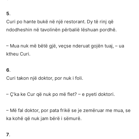
5
.
Curi po hante bukë në një restorant. Dy të rinj që
ndodheshin në tavolinën përbalië lëshuan pordhë.
– Mua nuk më bëtë gjë, veçse nderuat gojën tuaj, – ua
ktheu Curi.
6
.
Curi takon një doktor, por nuk i foli.
– Ç’ka ke Cur që nuk po më flet? – e pyeti doktori.
– Më fal doktor, por pata frikë se je zemëruar me mua, se
ka kohë që nuk jam bërë i sëmurë.
7
.