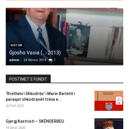
HISTORI
Gjosho Vasia (…-2013)
admin
-
24 Nëntor 2014
1
a
POSTIMET E FUNDIT
‘Rrethimi i Shkodrës’ i Marin Barletit i
paraqet shkodranët trima e...
26 Prill 2023
Gjergj Kastrioti – SKËNDERBEU
16 Janar 2020