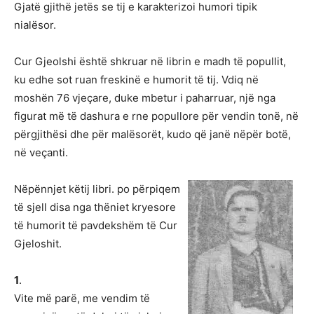
Gjatë gjithë jetës se tij e karakterizoi humori tipik
nialësor.
Cur Gjeolshi është shkruar në librin e madh të popullit,
ku edhe sot ruan freskinë e humorit të tij. Vdiq në
moshën 76 vjeçare, duke mbetur i paharruar, një nga
figurat më të dashura e rne popullore për vendin tonë, në
përgjithësi dhe për malësorët, kudo që janë nëpër botë,
në veçanti.
Nëpënnjet këtij libri. po përpiqem
të sjell disa nga thëniet kryesore
të humorit të pavdekshëm të Cur
Gjeloshit.
1
.
Vite më parë, me vendim të