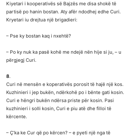
Kiyetari i kooperativës së Bajzës me disa shokë të
partisë po hanin bostan. Aty afër ndodhej edhe Curi.
Kryetari iu drejtua një brigadieri:
– Pse ky bostan kaq i nxehtë?
– Po ky nuk ka pasë kohë me ndejë nën hije si ju, – u
përgjegj Curi.
8
.
Curi në mensën e koperativës porosit të hajë një kos.
Kuzhinieri i jep bukën, ndërkohë po i bënte gati kosin.
Curi e hëngri bukën ndërsa priste për kosin. Pasi
kuzhinieri i solli kosin, Curi e piu atë dhe filloi të
kërcente.
– Ç’ka ke Cur që po kërcen? – e pyeti një nga të