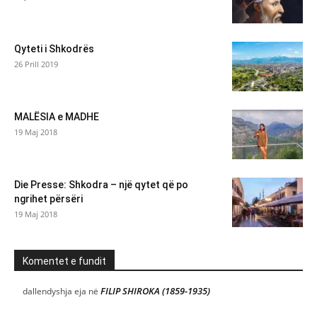
Qyteti i Shkodrës
26 Prill 2019
MALËSIA e MADHE
19 Maj 2018
Die Presse: Shkodra – një qytet që po
ngrihet përsëri
19 Maj 2018
Komentet e fundit
FILIP SHIROKA (1859-1935)
dallendyshja eja
në