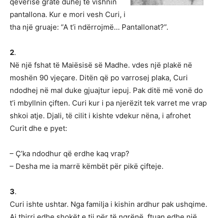
qeverisë gratë duhej të vishnin
pantallona. Kur e mori vesh Curi, i
tha një gruaje: “A t’i ndërrojmë… Pantallonat?”.
2
.
Në një fshat të Maiësisë së Madhe. vdes një plakë në
moshën 90 vjeçare. Ditën që po varrosej plaka, Curi
ndodhej në mal duke gjuajtur iepuj. Pak ditë më vonë do
t’i mbyllnin çiften. Curi kur i pa njerëzit tek varret me vrap
shkoi atje. Djali, të cilit i kishte vdekur nëna, i afrohet
Curit dhe e pyet:
– Ç’ka ndodhur që erdhe kaq vrap?
– Desha me ia marrë këmbët për pikë çifteje.
3
.
Curi ishte ushtar. Nga familja i kishin ardhur pak ushqime.
Ai thirri edhe shokët e tij për të ngrënë, ftuan edhe një