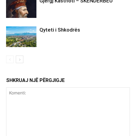
Gjergj Kastrioti – SKËNDERBEU
Qyteti i Shkodrës
SHKRUAJ NJË PËRGJIGJE