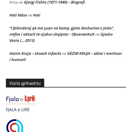
Gjergj Fishta (1871-1940) – Biografi
Arisa
në
Hoti Ndue
Hoti
në
“I falenderoj që më çuan në kamp, gjeta dashurinë e jetës”,
rrëfim i aktorit të njohur shqiptar - ObserverKult
Gjosho
në
Vasia (…-2013)
Gëzim Kruja – shoosh infosite
GËZIM KRUJA – aktor i merituar
në
i humorit
Vizito gjithashtu
FJALA e LIRË