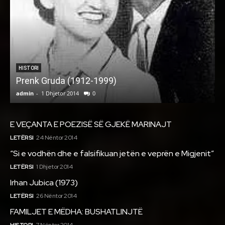
HISTORI
Prenk Gruda (1912-1999)
admin
-
1 Dhjetor 2014
0
a
E VEÇANTA E POEZISË SË GJEKË MARINAJT
LETËRSI
24 Nëntor 2014
“Si e vodhën dhe e falsifikuan jetën e veprën e Migjenit”
LETËRSI
1 Dhjetor 2014
Irhan Jubica (1973)
LETËRSI
26 Nëntor 2014
FAMILJET E MËDHA: BUSHATLINJTË
HISTORI
7 Nëntor 2014