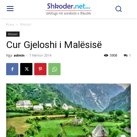
Kreu
Histori
Histori
Cur Gjeloshi i Malësisë
Nga
admin
-
7 Nëntor 2014
5908
1