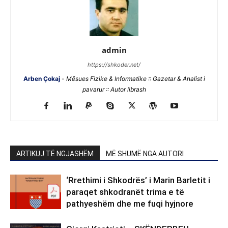
admin
https://shkoder.net/
Arben Çokaj
-
Mësues Fizike & Informatike :: Gazetar & Analist i
pavarur :: Autor librash
ARTIKUJ TË NGJASHËM
MË SHUMË NGA AUTORI
‘Rrethimi i Shkodrës’ i Marin Barletit i
paraqet shkodranët trima e të
pathyeshëm dhe me fuqi hyjnore