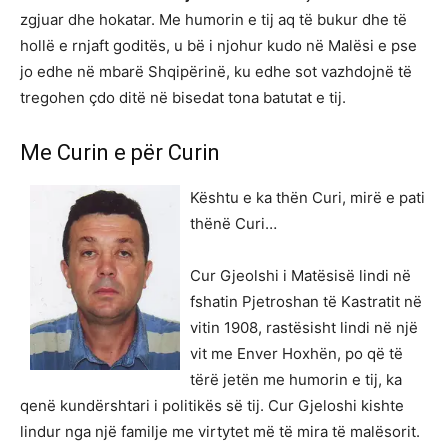
zgjuar dhe hokatar. Me humorin e tij aq të bukur dhe të
hollë e rnjaft goditës, u bë i njohur kudo në Malësi e pse
jo edhe në mbarë Shqipërinë, ku edhe sot vazhdojnë të
tregohen çdo ditë në bisedat tona batutat e tij.
Me Curin e për Curin
Kështu e ka thën Curi, mirë e pati
thënë Curi…
Cur Gjeolshi i Matësisë lindi në
fshatin Pjetroshan të Kastratit në
vitin 1908, rastësisht lindi në një
vit me Enver Hoxhën, po që të
tërë jetën me humorin e tij, ka
qenë kundërshtari i politikës së tij. Cur Gjeloshi kishte
lindur nga një familje me virtytet më të mira të malësorit.