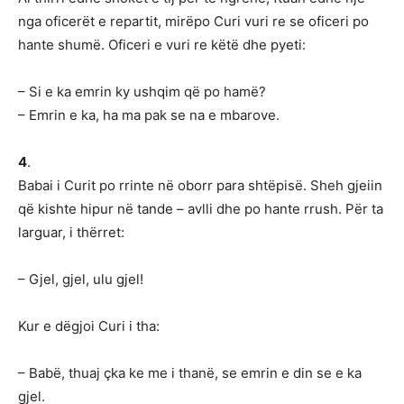
nga oficerët e repartit, mirëpo Curi vuri re se oficeri po
hante shumë. Oficeri e vuri re këtë dhe pyeti:
– Si e ka emrin ky ushqim që po hamë?
– Emrin e ka, ha ma pak se na e mbarove.
4
.
Babai i Curit po rrinte në oborr para shtëpisë. Sheh gjeiin
që kishte hipur në tande – avlli dhe po hante rrush. Për ta
larguar, i thërret:
– Gjel, gjel, ulu gjel!
Kur e dëgjoi Curi i tha:
– Babë, thuaj çka ke me i thanë, se emrin e din se e ka
gjel.