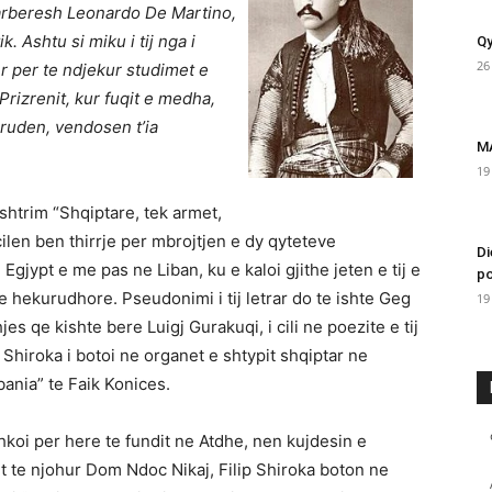
arberesh Leonardo De Martino,
k. Ashtu si miku i tij nga i
Qy
26
er per te ndjekur studimet e
 Prizrenit, kur fuqit e medha,
 Gruden, vendosen t’ia
M
19
ushtrim “Shqiptare, tek armet,
ilen ben thirrje per mbrojtjen e dy qyteteve
Di
gjypt e me pas ne Liban, ku e kaloi gjithe jeten e tij e
po
e hekurudhore. Pseudonimi i tij letrar do te ishte Geg
19
s qe kishte bere Luigj Gurakuqi, i cili ne poezite e tij
 Shiroka i botoi ne organet e shtypit shqiptar ne
ania” te Faik Konices.
hkoi per here te fundit ne Atdhe, nen kujdesin e
it te njohur Dom Ndoc Nikaj, Filip Shiroka boton ne