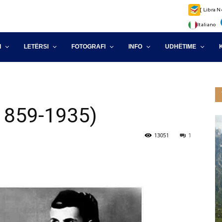
[ Libra N
Italiano
I
LETËRSI
FOTOGRAFI
INFO
UDHËTIME
1859-1935)
13051
1