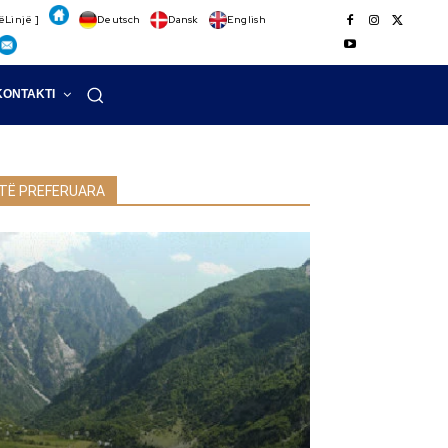
ëLinjë ]
Deutsch
Dansk
English
KONTAKTI
TË PREFERUARA