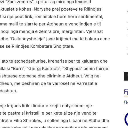
zi “Zani zemres”, i pritur aq mire nga lexuesit
ektualet e kohes. Ndryshe prej poeteve te Rilindjes,
t si nje poet lirik, romantik e here here sentimental,
me malli te zjarrte per Atdheun e vendlindjen e tij
hoqi nga mendja e zemra prej mergimtari. Vjershat
dhe “Dallendyshe eja” jane krijimet me te bukura e me
sise se Rilindjes Kombetare Shqiptare.
 ato te atdhedashurise, krenarise per te kaluaren dhe
lla si “Burri”, “Gjergj Kastrioti”, “Shypnia” benin thirrje
 pushtuese otomane dhe clirimin e Atdheut. Vdiq ne
tdheun, me deshiren qe te varroset ne Varrezat e
 dashtun.
FJ
je krijues lirik i lindur e krejt i natyrshem, nje
te pastra si kristali, e per kete ai ze nje vend te
trat e Filip Shirokes, u sollen nga Libani ne Atdhe dhe
e cerek shekulli pas vdekjes se poetit ne nje ceremoni