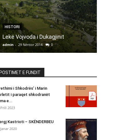
HISTORI
Vrasja tragjike
HISTORI
Palajt, mbledh
Lekë Vojvoda i Dukagjinit
Kreshnikëve
admin
-
29 Nëntor 2014
0
admin
-
7 Nëntor 20
POSTIMET E FUNDIT
rethimi i Shkodrës’ i Marin
rletit i paraqet shkodranët
ima e...
 Prill 2023
ergj Kastrioti – SKËNDERBEU
 Janar 2020