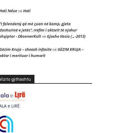
Hoti Ndue
Hoti
në
“I falenderoj që më çuan në kamp, gjeta
dashurinë e jetës”, rrëfim i aktorit të njohur
shqiptar - ObserverKult
Gjosho Vasia (…-2013)
në
Gëzim Kruja – shoosh infosite
GËZIM KRUJA –
në
aktor i merituar i humorit
Vizito gjithashtu
ALA e LIRË