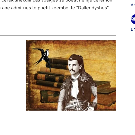
A
drane admirues te poetit zeembel te “Dallendyshes”.
B