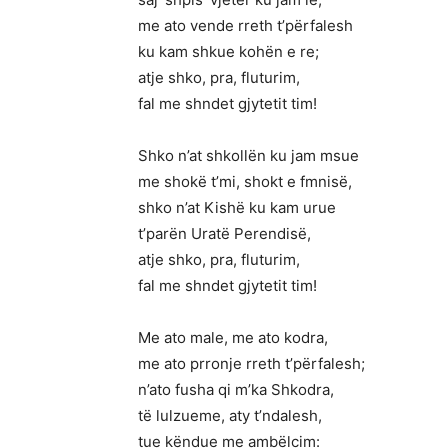
me ato vende rreth t’përfalesh
ku kam shkue kohën e re;
atje shko, pra, fluturim,
fal me shndet gjytetit tim!
Shko n’at shkollën ku jam msue
me shokë t’mi, shokt e fmnisë,
shko n’at Kishë ku kam urue
t’parën Uratë Perendisë,
atje shko, pra, fluturim,
fal me shndet gjytetit tim!
Me ato male, me ato kodra,
me ato prronje rreth t’përfalesh;
n’ato fusha qi m’ka Shkodra,
të lulzueme, aty t’ndalesh,
tue këndue me ambëlcim: