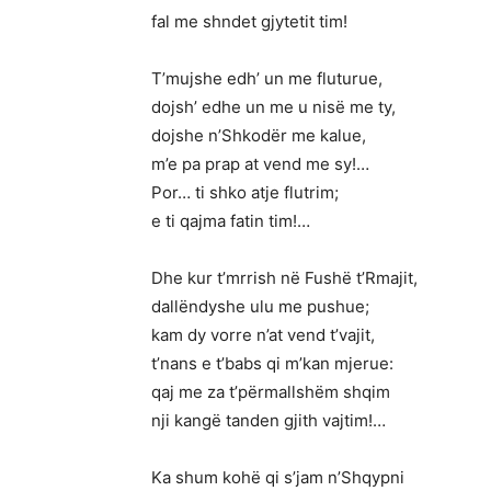
fal me shndet gjytetit tim!
T’mujshe edh’ un me fluturue,
dojsh’ edhe un me u nisë me ty,
dojshe n’Shkodër me kalue,
m’e pa prap at vend me sy!…
Por… ti shko atje flutrim;
e ti qajma fatin tim!…
Dhe kur t’mrrish në Fushë t’Rmajit,
dallëndyshe ulu me pushue;
kam dy vorre n’at vend t’vajit,
t’nans e t’babs qi m’kan mjerue:
qaj me za t’përmallshëm shqim
nji kangë tanden gjith vajtim!…
Ka shum kohë qi s’jam n’Shqypni