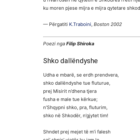
ku moren pjese mijra e mijra qytetare shko
— Përgatiti
K.Traboini
,
Boston 2002
Poezi nga
Filip Shiroka
Shko dallëndyshe
Udha e mbarë, se erdh prendvera,
shko dallëndyshe tue fluturue,
prej Misirit n’dhena tjera
fusha e male tue kërkue;
n’Shqypni shko, pra, fluturim,
shko në Shkodër, n’gjytet tim!
Shndet prej mejet të m’i falesh
saj’ shpis’ vjetër ku jam le,