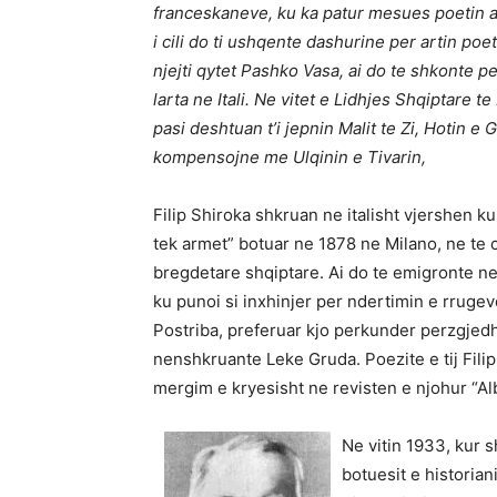
franceskaneve, ku ka patur mesues poetin 
i cili do ti ushqente dashurine per artin poeti
njejti qytet Pashko Vasa, ai do te shkonte p
larta ne Itali. Ne vitet e Lidhjes Shqiptare te
pasi deshtuan t’i jepnin Malit te Zi, Hotin e
kompensojne me Ulqinin e Tivarin,
Filip Shiroka shkruan ne italisht vjershen k
tek armet” botuar ne 1878 ne Milano, ne te c
bregdetare shqiptare. Ai do te emigronte ne E
ku punoi si inxhinjer per ndertimin e rrugev
Postriba, preferuar kjo perkunder perzgjedhje
nenshkruante Leke Gruda. Poezite e tij Filip
mergim e kryesisht ne revisten e njohur “Alb
Ne vitin 1933, kur s
botuesit e historian