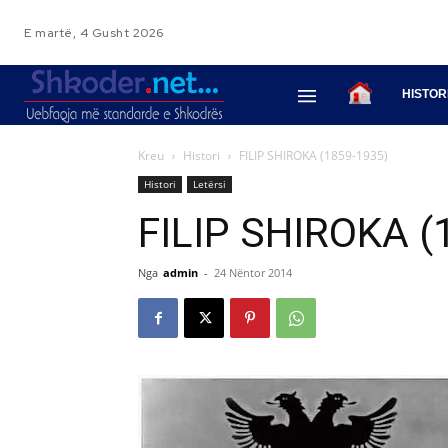
E martë, 4 Gusht 2026
HISTOR
Kreu
Histori
FILIP SHIROKA (1859-1935)
Histori
Letërsi
FILIP SHIROKA (
Nga
admin
-
24 Nëntor 2014