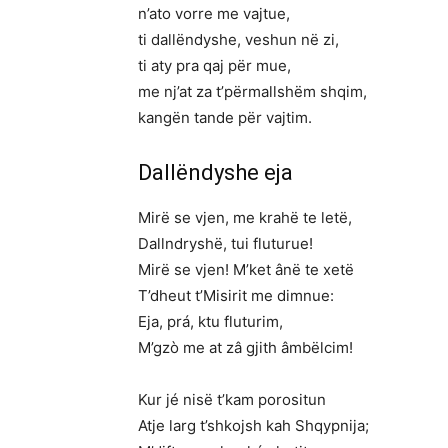
n’ato vorre me vajtue,
ti dallëndyshe, veshun në zi,
ti aty pra qaj për mue,
me nj’at za t’përmallshëm shqim,
kangën tande për vajtim.
Dallëndyshe eja
Mirë se vjen, me krahë te letë,
Dallndryshë, tui fluturue!
Mirë se vjen! M’ket ânë te xetë
T’dheut t’Misirit me dimnue:
Eja, prá, ktu fluturim,
M’gzò me at zâ gjith âmbëlcim!
Kur jé nisë t’kam porositun
Atje larg t’shkojsh kah Shqypnija;