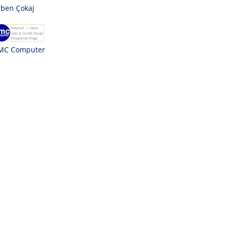
rben Çokaj
MC Computer