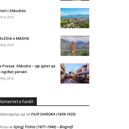
teti i Shkodrës
 Prill 2019
ALËSIA e MADHE
 Maj 2018
e Presse: Shkodra – një qytet që
 ngrihet përsëri
 Maj 2018
Komentet e fundit
FILIP SHIROKA (1859-1935)
dallendyshja eja
në
Gjergj Fishta (1871-1940) – Biografi
Arisa
në