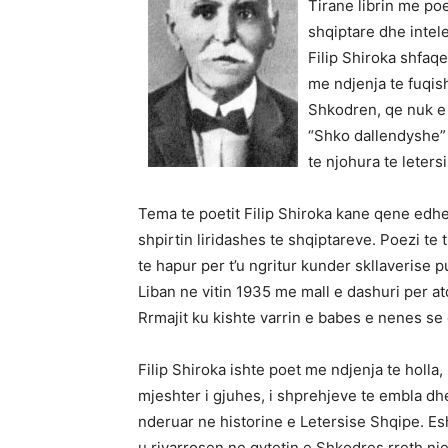
Tirane librin me poe
shqiptare dhe intel
Filip Shiroka shfaqe
me ndjenja te fuqish
Shkodren, qe nuk e 
“Shko dallendyshe” 
te njohura te leter
Tema te poetit Filip Shiroka kane qene edhe
shpirtin liridashes te shqiptareve. Poezi te ti
te hapur per t’u ngritur kunder skllaverise
Liban ne vitin 1935 me mall e dashuri per a
Rrmajit ku kishte varrin e babes e nenes se
Filip Shiroka ishte poet me ndjenja te holla, n
mjeshter i gjuhes, i shprehjeve te embla dhe 
nderuar ne historine e Letersise Shqipe. Esh
u rivarrosen ne qytetin e Shkodres rreth nj