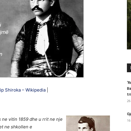
‘R
Ba
lip Shiroka – Wikipedia
|
tr
26
Gj
 ne vitin 1859 dhe u rrit ne nje
16
et ne shkollen e