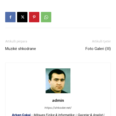
Artikulli përpara
Artikulli tjetër
Muzikë shkodrane
Foto Galeri (III)
admin
https://shkoder.net/
Arben Çokaj
-
Mësues Fizike & Informatike :: Gazetar & Analist i