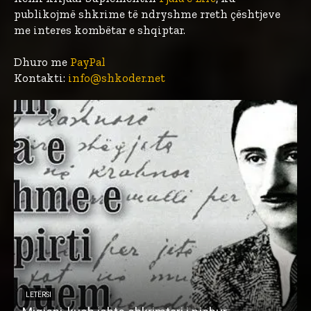
publikojmë shkrime të ndryshme rreth çështjeve
me interes kombëtar e shqiptar.
Dhuro me
PayPal
Kontakti:
info@shkoder.net
LETËRSI