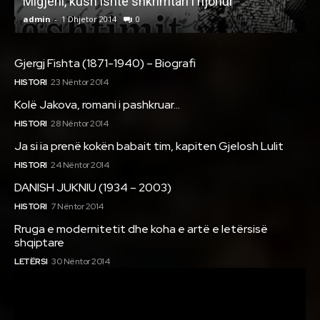
Migjeni, kush ishte shkrimtari i njohur
F
admin
-
1 Dhjetor 2014
0
a
Gjergj Fishta (1871-1940) – Biografi
HISTORI
23 Nëntor 2014
Kolë Jakova, romani i pashkruar…
HISTORI
28 Nëntor 2014
Ja si ia prenë kokën babait tim, kapiten Gjelosh Lulit
HISTORI
24 Nëntor 2014
DANISH JUKNIU (1934 – 2003)
HISTORI
7 Nëntor 2014
Rruga e modernitetit dhe koha e artë e letërsisë
shqiptare
LETËRSI
30 Nëntor 2014