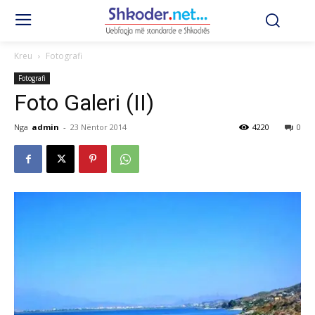
Kreu
Fotografi
Fotografi
Foto Galeri (II)
Nga
admin
-
23 Nëntor 2014
4220
0