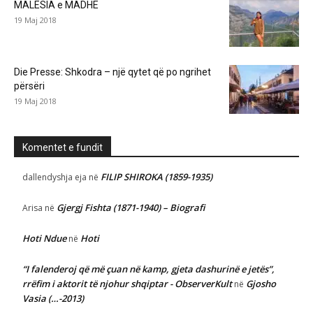
MALËSIA e MADHE
19 Maj 2018
Die Presse: Shkodra – një qytet që po ngrihet
përsëri
19 Maj 2018
Komentet e fundit
FILIP SHIROKA (1859-1935)
dallendyshja eja
në
Gjergj Fishta (1871-1940) – Biografi
Arisa
në
Hoti Ndue
Hoti
në
“I falenderoj që më çuan në kamp, gjeta dashurinë e jetës”,
rrëfim i aktorit të njohur shqiptar - ObserverKult
Gjosho
në
Vasia (…-2013)