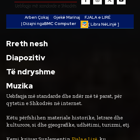
Arben Çokaj
Gjekë Marinaj
FJALA e LIRË
| Dizajni nga
BMC Computer
[ Libra NëLinjë ]
Rreth nesh
Diapozitiv
Të ndryshme
Muzika
Uebfaqja më standarde dhe ndër më të parat, për
qytetin e Shkodrës në internet.
Këtu përfshihen materiale historike, letrare dhe
kulturore, si dhe gjeografike, udhëtimi, turizmi, etj.
Kemi krijuar Suplementin
Fjala e Lirë
, ku