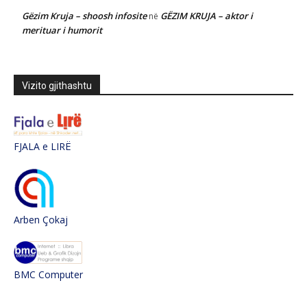
Gëzim Kruja – shoosh infosite
GËZIM KRUJA – aktor i
në
merituar i humorit
Vizito gjithashtu
FJALA e LIRË
Arben Çokaj
BMC Computer