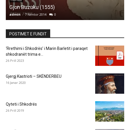
Gjon Buzuku (1555)
admin
-
7 Nëntor 2014
0
a
POSTIMET E FUNDIT
‘Rrethimi i Shkodrës’ i Marin Barletit i paraqet
shkodranët trima e...
26 Prill 2023
Gjergj Kastrioti – SKËNDERBEU
16 Janar 2020
Qyteti i Shkodrës
26 Prill 2019