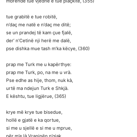
mbrendë tue vjedhë e tue plaçkitë, (355)
tue grabitë e tue robitë,
n’daç me natë e n’daç me ditë;
se un prandej të kam çue fjalë,
der’ n’Cetinë nji herë me dalë,
pse dishka mue tash m’ka këcye, (360)
prap me Turk me u kapërthye:
prap me Turk, po, na me u vrà.
Pse edhe as hije, thom, nuk kà,
urtë ma ndejun Turk e Shkjà.
E kështu, tue ligjërue, (365)
krye më krye tue bisedue,
hollë e gjatë e ka qortue,
si me u sjellë e si me u mprue,
për m’e là Vraninën n’gjak.