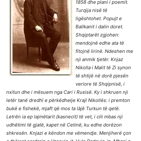
1858 dhe plani i poemit.
Turqija nisë të
ligështohet. Popujt e
Ballkanit i dalin doret.
Shqiptarët zgjohen:
mendojnë edhe ata të
fitojnë lirinë. Ndeshen me
nji anmik tjetër. Knjaz
Nikolla i Malit të Zi synon
të shtijë në dorë pjesën
veriore të Shqipnisë, i
nxitun dhe i mësuem nga Cari i Rusisë. Ky i shkruen nji
letër tanë dredhì e përkëdhelje Krajl Nikollës: i premton
bukë e fishekë, mjaft që mos ta làjë Turkun të qetë.
Letrën ia ep lajmëtarit (kasnecit) të vet, i cili mbas nji
udhëtimi të gjatë, kapet në Cetinë, ku edhe dorëzon
shkresën. Knjazi e këndon me vëmendje. Menjiherë çon