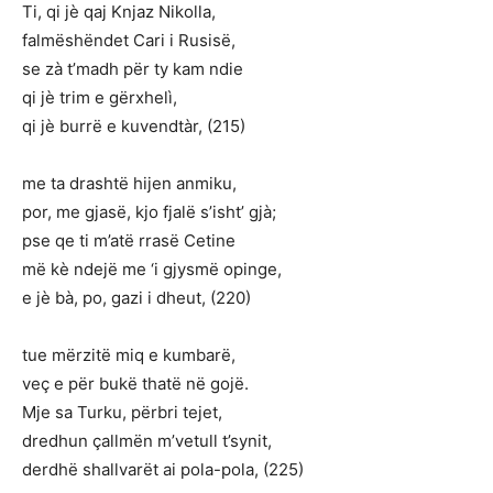
Ti, qi jè qaj Knjaz Nikolla,
falmëshëndet Cari i Rusisë,
se zà t’madh për ty kam ndie
qi jè trim e gërxhelì,
qi jè burrë e kuvendtàr, (215)
me ta drashtë hijen anmiku,
por, me gjasë, kjo fjalë s’isht’ gjà;
pse qe ti m’atë rrasë Cetine
më kè ndejë me ‘i gjysmë opinge,
e jè bà, po, gazi i dheut, (220)
tue mërzitë miq e kumbarë,
veç e për bukë thatë në gojë.
Mje sa Turku, përbri tejet,
dredhun çallmën m’vetull t’synit,
derdhë shallvarët ai pola-pola, (225)