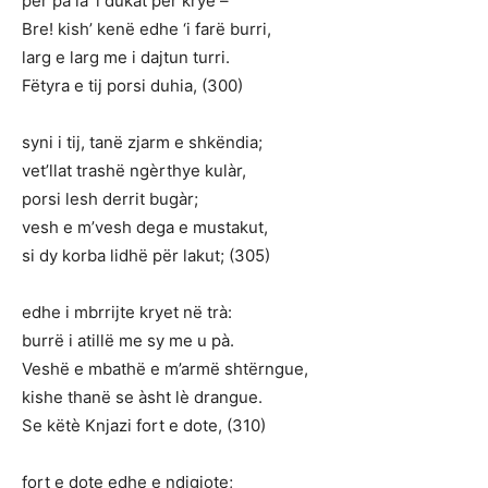
për pa là ‘i dukat për krye –
Bre! kish’ kenë edhe ‘i farë burri,
larg e larg me i dajtun turri.
Fëtyra e tij porsi duhia, (300)
syni i tij, tanë zjarm e shkëndia;
vet’llat trashë ngèrthye kulàr,
porsi lesh derrit bugàr;
vesh e m’vesh dega e mustakut,
si dy korba lidhë për lakut; (305)
edhe i mbrrijte kryet në trà:
burrë i atillë me sy me u pà.
Veshë e mbathë e m’armë shtërngue,
kishe thanë se àsht lè drangue.
Se këtè Knjazi fort e dote, (310)
fort e dote edhe e ndigjote;