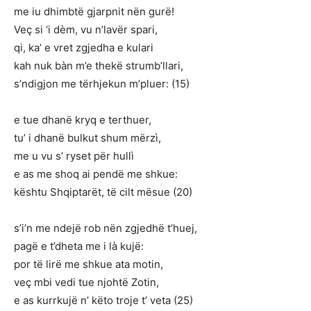
me iu dhimbtë gjarpnit nën gurë!
Veç si ‘i dèm, vu n’lavër spari,
qi, ka’ e vret zgjedha e kulari
kah nuk bàn m’e thekë strumb’llari,
s’ndigjon me tërhjekun m’pluer: (15)
e tue dhanë kryq e terthuer,
tu’ i dhanë bulkut shum mërzì,
me u vu s’ ryset për hullì
e as me shoq ai pendë me shkue:
kështu Shqiptarët, të cilt mësue (20)
s’i’n me ndejë rob nën zgjedhë t’huej,
pagë e t’dheta me i là kujë:
por të lirë me shkue ata motin,
veç mbi vedi tue njohtë Zotin,
e as kurrkujë n’ këto troje t’ veta (25)