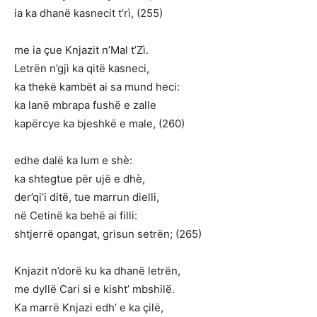
ia ka dhanë kasnecit t’rì, (255)
me ia çue Knjazit n’Mal t’Zì.
Letrën n’gjì ka qitë kasneci,
ka thekë kambët ai sa mund heci:
ka lanë mbrapa fushë e zalle
kapërcye ka bjeshkë e male, (260)
edhe dalë ka lum e shè:
ka shtegtue për ujë e dhè,
der’qi’i ditë, tue marrun dielli,
në Cetinë ka behë ai filli:
shtjerrë opangat, grisun setrën; (265)
Knjazit n’dorë ku ka dhanë letrën,
me dyllë Cari si e kisht’ mbshilë.
Ka marrë Knjazi edh’ e ka çilë,