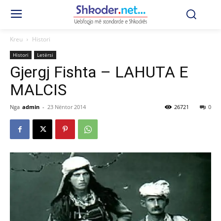
Kreu
Histori
Histori
Letërsi
Gjergj Fishta – LAHUTA E
MALCIS
Nga
admin
-
23 Nëntor 2014
26721
0