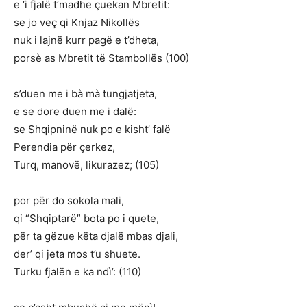
e ‘i fjalë t’madhe çuekan Mbretit:
se jo veç qi Knjaz Nikollës
nuk i lajnë kurr pagë e t’dheta,
porsè as Mbretit të Stambollës (100)
s’duen me i bà mà tungjatjeta,
e se dore duen me i dalë:
se Shqipninë nuk po e kisht’ falë
Perendia për çerkez,
Turq, manovë, likurazez; (105)
por për do sokola mali,
qi “Shqiptarë” bota po i quete,
për ta gëzue këta djalë mbas djali,
der’ qi jeta mos t’u shuete.
Turku fjalën e ka ndì’: (110)