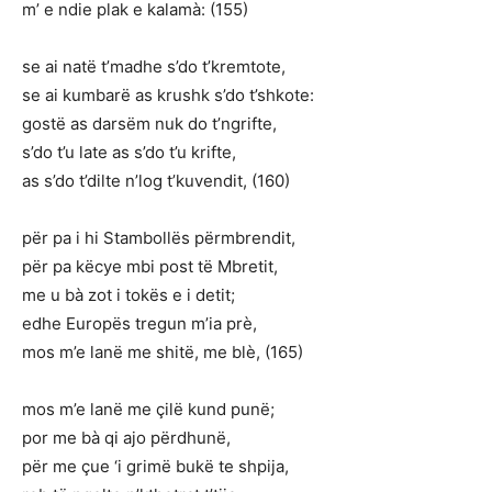
m’ e ndie plak e kalamà: (155)
se ai natë t’madhe s’do t’kremtote,
se ai kumbarë as krushk s’do t’shkote:
gostë as darsëm nuk do t’ngrifte,
s’do t’u late as s’do t’u krifte,
as s’do t’dilte n’log t’kuvendit, (160)
për pa i hi Stambollës përmbrendit,
për pa këcye mbi post të Mbretit,
me u bà zot i tokës e i detit;
edhe Europës tregun m’ia prè,
mos m’e lanë me shitë, me blè, (165)
mos m’e lanë me çilë kund punë;
por me bà qi ajo përdhunë,
për me çue ‘i grimë bukë te shpija,