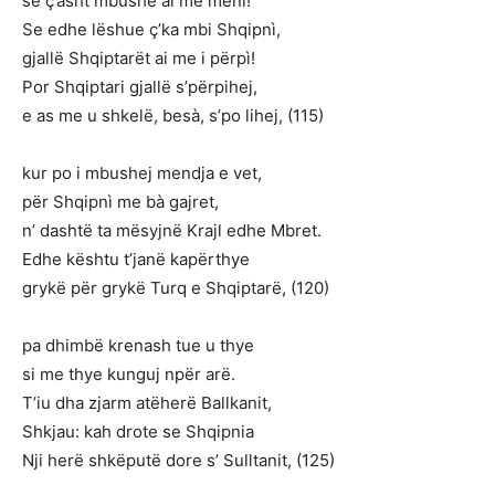
se ç’asht mbushë ai me mënì!
Se edhe lëshue ç’ka mbi Shqipnì,
gjallë Shqiptarët ai me i përpì!
Por Shqiptari gjallë s’përpihej,
e as me u shkelë, besà, s’po lihej, (115)
kur po i mbushej mendja e vet,
për Shqipnì me bà gajret,
n’ dashtë ta mësyjnë Krajl edhe Mbret.
Edhe kështu t’janë kapërthye
grykë për grykë Turq e Shqiptarë, (120)
pa dhimbë krenash tue u thye
si me thye kunguj npër arë.
T’iu dha zjarm atëherë Ballkanit,
Shkjau: kah drote se Shqipnia
Nji herë shkëputë dore s’ Sulltanit, (125)