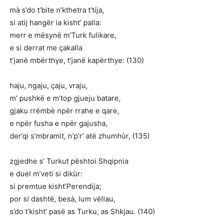
mà s’do t’bite n’kthetra t’tija,
si atij hangër ia kisht’ palla:
merr e mësynë m’Turk fulikare,
e si derrat me çakalla
t’janë mbërthye, t’janë kapërthye: (130)
haju, ngaju, çaju, vraju,
m’ pushkë e m’top gjueju batare,
gjaku rrëmbè npër rrahe e qare,
e npër fusha e npër gajusha,
der’qi s’mbramit, n’p’r’ atë zhumhùr, (135)
zgjedhe s’ Turkut pështoi Shqipnia
e duel m’veti si dikùr:
si premtue kisht’Perendija;
por si dashtë, besà, lum vëllau,
s’do t’kisht’ pasë as Turku, as Shkjau. (140)