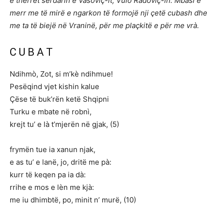
e thërret serdarin e Vasoviç-it, Vulo Radoviç-in. Mbasi e
merr me të mirë e ngarkon të formojë nji çetë cubash dhe
me ta të biejë në Vraninë, për me plaçkitë e për me vrà.
C U B A T
Ndihmò, Zot, si m’kè ndihmue!
Pesëqind vjet kishin kalue
Çëse të buk’rën ketë Shqipni
Turku e mbate në robnì,
krejt tu’ e là t’mjerën në gjak, (5)
frymën tue ia xanun njak,
e as tu’ e lanë, jo, dritë me pà:
kurr të keqen pa ia dà:
rrihe e mos e lèn me kjà:
me iu dhimbtë, po, minit n’ murë, (10)