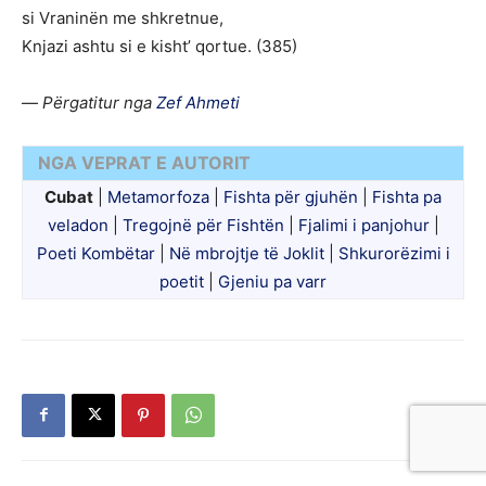
si Vraninën me shkretnue,
Knjazi ashtu si e kisht’ qortue. (385)
—
Përgatitur nga
Zef Ahmeti
NGA VEPRAT E AUTORIT
Cubat
|
Metamorfoza
|
Fishta për gjuhën
|
Fishta pa
veladon
|
Tregojnë për Fishtën
|
Fjalimi i panjohur
|
Poeti Kombëtar
|
Në mbrojtje të Joklit
|
Shkurorëzimi i
poetit
|
Gjeniu pa varr