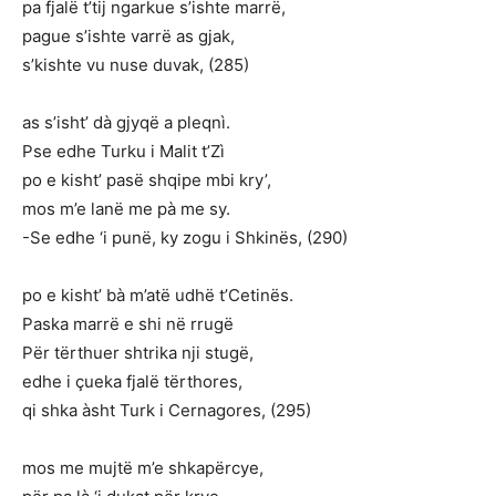
pa fjalë t’tij ngarkue s’ishte marrë,
pague s’ishte varrë as gjak,
s’kishte vu nuse duvak, (285)
as s’isht’ dà gjyqë a pleqnì.
Pse edhe Turku i Malit t’Zì
po e kisht’ pasë shqipe mbi kry’,
mos m’e lanë me pà me sy.
-Se edhe ‘i punë, ky zogu i Shkinës, (290)
po e kisht’ bà m’atë udhë t’Cetinës.
Paska marrë e shi në rrugë
Për tërthuer shtrika nji stugë,
edhe i çueka fjalë tërthores,
qi shka àsht Turk i Cernagores, (295)
mos me mujtë m’e shkapërcye,