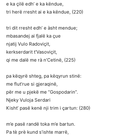
e ka çilë edh’ e ka këndue,
tri herë rresht ai e ka këndue, (220)
tri dit rresht edh’ e àsht mendue;
mbasandej ai fjalë ka çue
njatij Vulo Radoviçit,
kerkserdarit t’Vasoviçit,
qi me dalë me rà n’Cetinë, (225)
pa këqyrë shteg, pa këqyrun stinë:
me flut’rue si gjeraqinë,
për me u pjekë me “Gospodarin”.
Njeky Vuloja Serdari
Kisht’ pasë kenë nji trim i çartun: (280)
m’e pasë randë toka m’e bartun.
Pa tè prè kund s’ishte marrë,