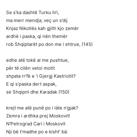
Se s’ka dashtë Turku lirì,
ma merr mendja; veç un s’dij
Knjaz Nikollës kah gjith kjo zemër
ardhë i paska, qi nën themër
rob Shqiptarët po don me i shtrue, (145)
edhe atë tokë ai me pushtue,
për të cilën vetoi motit
shpata rr’fè e ‘i Gjergj Kastriotit?
E qi s’paska dert aspak,
se Shqipnì dhe Karadak (150)
krejt me atë punë po i làte n’gjak?
Zemra i ardhka prej Moskovit!
N’Petrograd Cari i Moskovit
Nji bè t’madhe po e kisht’ bà: