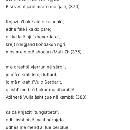
E si vesht janë marrë me fjalë, (370)
Knjazi n’bukë atè e ka ndalë,
edhe falë i ka do pare;
e i ka falë nji “xheverdare”,
krejt n’argjand kondakun ngrì,
mos m’e gjetë shoqja n’Mal t’Zi: (375)
m’e drashtë vjerrun në sërgjì,
jo mà n’krah të nji luftarit,
jo mà n’krah t’Vulo Serdarit,
qi isht’ me brè hekur me dhambë!
Atëherë Vulja àsht çue në kambë: (380)
ka bà Knjazit “tungjatjeta”,
edh’ àsht nisë malit përpjeta,
udhës me mend ai tue përblue,