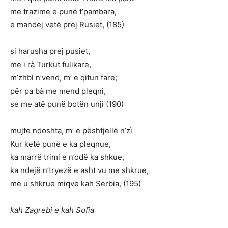
me trazime e punë t’pambara,
e mandej vetë prej Rusiet, (185)
si harusha prej pusiet,
me i rà Turkut fulikare,
m’zhbì n’vend, m’ e qitun fare;
për pa bà me mend pleqnì,
se me atë punë botën unjì (190)
mujte ndoshta, m’ e pështjellë n’zì
Kur ketë punë e ka pleqnue,
ka marrë trimi e n’odë ka shkue,
ka ndejë n’tryezë e asht vu me shkrue,
me u shkrue miqve kah Serbia, (195)
kah Zagrebi e kah Sofia