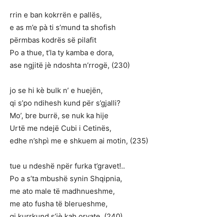
rrin e ban kokrrën e pallës,
e as m’e pà ti s’mund ta shofish
përmbas kodrës së pilafit
Po a thue, t’la ty kamba e dora,
ase ngjitë jè ndoshta n’rrogë, (230)
jo se hi kè bulk n’ e huejën,
qi s’po ndihesh kund për s’gjalli?
Mo’, bre burrë, se nuk ka hije
Urtë me ndejë Cubi i Cetinës,
edhe n’shpì me e shkuem ai motin, (235)
tue u ndeshë npër furka t’gravet!..
Po a s’ta mbushë synin Shqipnia,
me ato male të madhnueshme,
me ato fusha të blerueshme,
qi kurrkund s’jè kah orvate, (240)