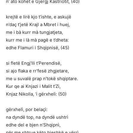
n’ ato kohët e Gjergj Kastriotit, (40)
krejtë e lirë kjo t’ishte, e askujë
n’daç t’jetë Krajl a Mbret i huej,
me i bà kurr mà tungjatjeta,
kurr me i là mà pagë e t’dheta:
edhe Flamuri i Shqipnisë, (45)
si fletë Engj’lli t’Perendisë,
si ajo flaka e rr’fesë zhgjetare,
me u suvalë prap n’tokë shqiptare.
Kur qe ai Knjazi i Malit t’Zi,
Knjaz Nikolla, ‘i gërxhelì: (50)
gërxhelì, por belaçì:
na dyndë top, na dyndë ushtrì
edhe del e bjen n’Shqipnì,
për me shtrue këto bjeshkë e vërrì,