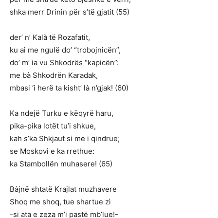
shka merr Drinin për s’të gjatit (55)
der’ n’ Kalà të Rozafatit,
ku ai me ngulë do’ “trobojnicën”,
do’ m’ ia vu Shkodrës “kapicën”:
me bà Shkodrën Karadak,
mbasi ‘i herë ta kisht’ là n’gjak! (60)
Ka ndejë Turku e këqyrë haru,
pika-pika lotët tu’i shkue,
kah s’ka Shkjaut si me i qindrue;
se Moskovi e ka rrethue:
ka Stambollën muhasere! (65)
Bàjnë shtatë Krajlat muzhavere
Shoq me shoq, tue shartue zì
-si ata e zeza m’i pastë mb’lue!-