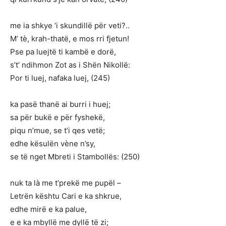
me ia shkye ‘i skundillë për veti?..
M’ tè, krah-thatë, e mos rri fjetun!
Pse pa luejtë ti kambë e dorë,
s’t’ ndihmon Zot as i Shën Nikollë:
Por ti luej, nafaka luej, (245)
ka pasë thanë ai burri i huej;
sa për bukë e për fyshekë,
piqu n’mue, se t’i qes vetë;
edhe kësulën vène n’sy,
se të nget Mbreti i Stambollës: (250)
nuk ta là me t’prekë me pupël –
Letrën kështu Cari e ka shkrue,
edhe mirë e ka palue,
e e ka mbyllë me dyllë të zi;