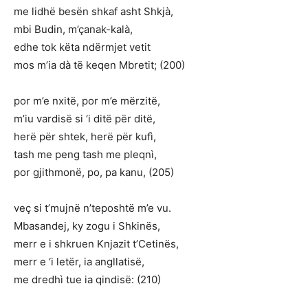
me lidhë besën shkaf asht Shkjà,
mbi Budin, m’çanak-kalà,
edhe tok këta ndërmjet vetit
mos m’ia dà të keqen Mbretit; (200)
por m’e nxitë, por m’e mërzitë,
m’iu vardisë si ‘i ditë për ditë,
herë për shtek, herë për kufì,
tash me peng tash me pleqnì,
por gjithmonë, po, pa kanu, (205)
veç si t’mujnë n’teposhtë m’e vu.
Mbasandej, ky zogu i Shkinës,
merr e i shkruen Knjazit t’Cetinës,
merr e ‘i letër, ia angllatisë,
me dredhì tue ia qindisë: (210)