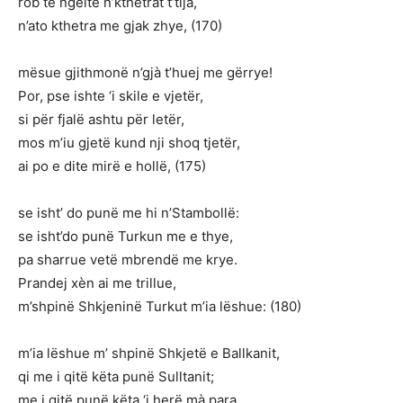
rob të ngelte n’kthetrat t’tija,
n’ato kthetra me gjak zhye, (170)
mësue gjithmonë n’gjà t’huej me gërrye!
Por, pse ishte ‘i skile e vjetër,
si për fjalë ashtu për letër,
mos m’iu gjetë kund nji shoq tjetër,
ai po e dite mirë e hollë, (175)
se isht’ do punë me hi n’Stambollë:
se isht’do punë Turkun me e thye,
pa sharrue vetë mbrendë me krye.
Prandej xèn ai me trillue,
m’shpinë Shkjeninë Turkut m’ia lëshue: (180)
m’ia lëshue m’ shpinë Shkjetë e Ballkanit,
qi me i qitë këta punë Sulltanit;
me i qitë punë këta ‘i herë mà para