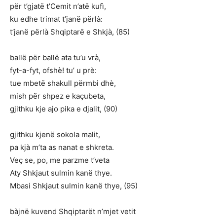
për t’gjatë t’Cemit n’atë kufì,
ku edhe trimat t’janë përlà:
t’janë përlà Shqiptarë e Shkjà, (85)
ballë për ballë ata tu’u vrà,
fyt-a-fyt, ofshè! tu’ u prè:
tue mbetë shakull përmbi dhè,
mish për shpez e kaçubeta,
gjithku kje ajo pika e djalit, (90)
gjithku kjenë sokola malit,
pa kjà m’ta as nanat e shkreta.
Veç se, po, me parzme t’veta
Aty Shkjaut sulmin kanë thye.
Mbasi Shkjaut sulmin kanë thye, (95)
bàjnë kuvend Shqiptarët n’mjet vetit