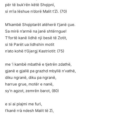
për të buk’rën këtë Shqipnì,
si m’ia lëshue n’dorë Malit t’Zì. (70)
M’kambë Shqiptarët atëherë t’janë çue.
Sa mirë n’armë na janë shtërngue!
T’fortë kanë lidhë nji besë të Zotit,
si të Parët ua lidhshin motit
n’ato kohë t’Gjergj Kastriotit: (75)
me ‘i kambë mbathë e tjetrën zdathë,
gjanë e gjallë pa grazhd mbyllë n’vathë,
diku ngranë, diku pa ngranë,
harrue grue, motër e nanë,
sy’n agzot, zemrën barot, (80)
e si ai plajmi me furì,
t’kanë rrà ndesh Malit të Zì,