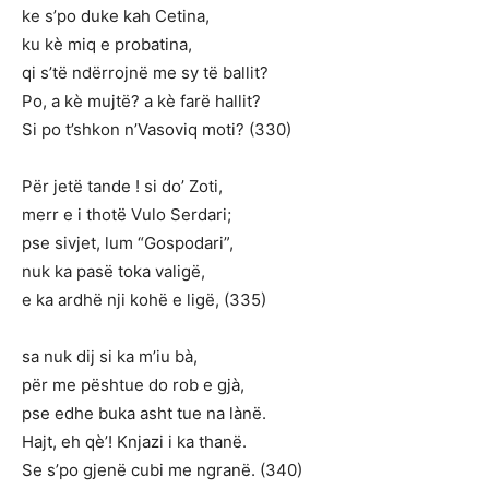
ke s’po duke kah Cetina,
ku kè miq e probatina,
qi s’të ndërrojnë me sy të ballit?
Po, a kè mujtë? a kè farë hallit?
Si po t’shkon n’Vasoviq moti? (330)
Për jetë tande ! si do’ Zoti,
merr e i thotë Vulo Serdari;
pse sivjet, lum “Gospodari”,
nuk ka pasë toka valigë,
e ka ardhë nji kohë e ligë, (335)
sa nuk dij si ka m’iu bà,
për me pështue do rob e gjà,
pse edhe buka asht tue na lànë.
Hajt, eh qè’! Knjazi i ka thanë.
Se s’po gjenë cubi me ngranë. (340)