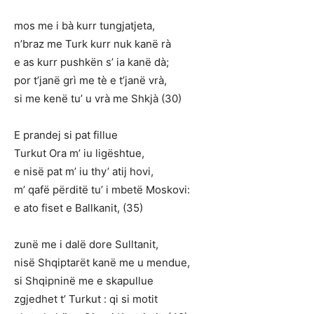
mos me i bà kurr tungjatjeta,
n’braz me Turk kurr nuk kanë rà
e as kurr pushkën s’ ia kanë dà;
por t’janë grì me tè e t’janë vrà,
si me kenë tu’ u vrà me Shkjà (30)
E prandej si pat fillue
Turkut Ora m’ iu ligështue,
e nisë pat m’ iu thy’ atij hovi,
m’ qafë përditë tu’ i mbetë Moskovi:
e ato fiset e Ballkanit, (35)
zunë me i dalë dore Sulltanit,
nisë Shqiptarët kanë me u mendue,
si Shqipninë me e skapullue
zgjedhet t’ Turkut : qi si motit