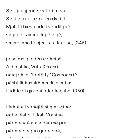
Se s’po gjenë skyfteri mish.
Se ti e nxjerrë korën dy fish!.
Mjaft t’i biesh ndo’i vendit prè,
se po e ban me lopë e qè,
sa me mbajtë njerztë e kujrisë, (345)
jo se mà gjindën e shpisë.
A din shka, Vulo Serdari,
ndiej shka t’thotë ty “Gospodari”:
pështilli bashkë nja disa cuba:
t’ idhtë si gjarpni ndër kaçuba, (350)
t’lehtë e t’shpejtë si gjeraçina:
edhe lëshoj ti kah Vranina,
për me vrà ata e për me prè,
për me djegun gur e dhè,