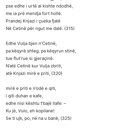
pse edhe i urtë ai kishte ndodhë,
me ia prè mendja fort hollë.
Prandej Knjazi i çueka fjalë
Në Cetinë për ngut me dalë. (315)
Edhe Vulja bjen n’Cetinë,
pa këqyrë shteg, pa këqyrun stinë,
tue flut’rue si gjeraçinë.
N’atë Cetinë kur Vulja zbriti,
atè Knjazi mirë e priti, (320)
mirë e priti e n’odë e qiti,
i qiti duhan e kafe,
edhe nisi kështu t’bajë llafe: –
Ku jè, Vulo, eh kopilane!
Se ti ujk, po, né na u banè, (325)