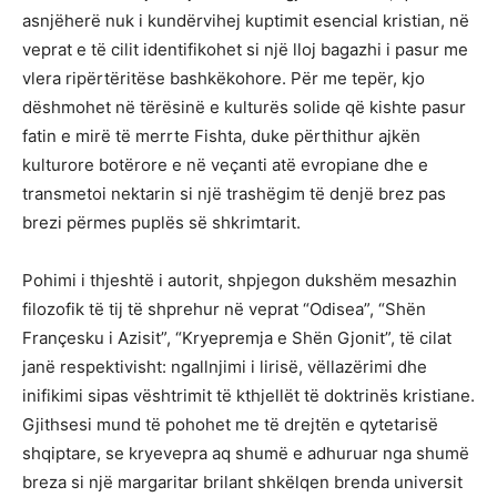
asnjëherë nuk i kundërvihej kuptimit esencial kristian, në
veprat e të cilit identifikohet si një lloj bagazhi i pasur me
vlera ripërtëritëse bashkëkohore. Për me tepër, kjo
dëshmohet në tërësinë e kulturës solide që kishte pasur
fatin e mirë të merrte Fishta, duke përthithur ajkën
kulturore botërore e në veçanti atë evropiane dhe e
transmetoi nektarin si një trashëgim të denjë brez pas
brezi përmes puplës së shkrimtarit.
Pohimi i thjeshtë i autorit, shpjegon dukshëm mesazhin
filozofik të tij të shprehur në veprat “Odisea”, “Shën
Françesku i Azisit”, “Kryepremja e Shën Gjonit”, të cilat
janë respektivisht: ngallnjimi i lirisë, vëllazërimi dhe
inifikimi sipas vështrimit të kthjellët të doktrinës kristiane.
Gjithsesi mund të pohohet me të drejtën e qytetarisë
shqiptare, se kryevepra aq shumë e adhuruar nga shumë
breza si një margaritar brilant shkëlqen brenda universit