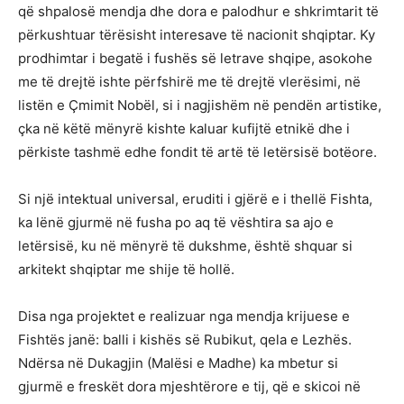
që shpalosë mendja dhe dora e palodhur e shkrimtarit të
përkushtuar tërësisht interesave të nacionit shqiptar. Ky
prodhimtar i begatë i fushës së letrave shqipe, asokohe
me të drejtë ishte përfshirë me të drejtë vlerësimi, në
listën e Çmimit Nobël, si i nagjishëm në pendën artistike,
çka në këtë mënyrë kishte kaluar kufijtë etnikë dhe i
përkiste tashmë edhe fondit të artë të letërsisë botëore.
Si një intektual universal, eruditi i gjërë e i thellë Fishta,
ka lënë gjurmë në fusha po aq të vështira sa ajo e
letërsisë, ku në mënyrë të dukshme, është shquar si
arkitekt shqiptar me shije të hollë.
Disa nga projektet e realizuar nga mendja krijuese e
Fishtës janë: balli i kishës së Rubikut, qela e Lezhës.
Ndërsa në Dukagjin (Malësi e Madhe) ka mbetur si
gjurmë e freskët dora mjeshtërore e tij, që e skicoi në