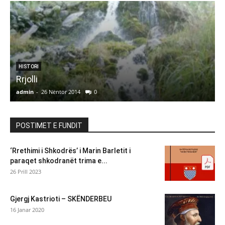
HISTORI
Rrjolli
admin
-
26 Nëntor 2014
0
a
POSTIMET E FUNDIT
‘Rrethimi i Shkodrës’ i Marin Barletit i
paraqet shkodranët trima e...
26 Prill 2023
Gjergj Kastrioti – SKËNDERBEU
16 Janar 2020