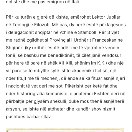
noliste dhe më pas emigron në Itali.
Për kulturën e gjerë që kishte, emërohet Lektor Jubilar
në Teologji e Filozofi. Më pas, dy herë është përfaqësues
i delegacionit shqiptar në Athinë e Stamboll. Për 3 vjet
me radhë zgjidhet si Provinçial i Urdhërit Françeskan në
Shqipëri (ky urdhër është ndër më të vjetrat në vendin
tonë, së bashku me benediktinët, të cilët janë vendosur
për herë të parë në shëk.XII-XIII, shënim im K.K.) dhe një
vit para se të mbyllte sytë ishte akademik i Italisë, një
ndër titujt më të mëdhenj, që ende se ka fituar asnjë njeri
i nacionit të vet deri më sot. Pikërisht për këtë fat dhe
nder historiografia komuniste, e anatemoi Fishtën deri në
përbaltje për gjysëm shekulli, duke mos thënë asnjëherë
arsyen, se ishte një atdhetar dhe kundër shovinizmit
pushtues barbar sllav.