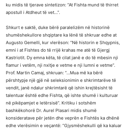
ku midis të tjerave sintetizon: “At Fishta mund të thirret
apostull i Atdheut të vet…”.
Shkurt e saktë, duke bërë paralelizëm në historinë
shumëshekullore shqiptare ka lënë të shkruar edhe at
Augusto Gemelli, kur vlerëson: “Në historin e Shqypnis,
emni i at Fishtes do të rrijë krahas me atë të Gjergj
Kastriotit. Dy emna këta, të cilat janë e do të mbesin nji
flamur i vetëm, nji nxitje e vetme e nji lumni e vetme”.
Prof. Martin Camaj, shkruan: “…Mua më ka bërë
përshtypje një gjë në seleksionimin e shkrimtarëve të
vendit, janë ndalur shkrimtarë që ishin krejtësisht të
talentuar është edhe Fishta, që ishte shumë i kulturuar
në pikëpamjet e letërsisë”. Kritiku i sotshëm
bashkëkohorë Dr. Aurel Plasari midis shumë
konsideratave për jetën dhe veprën e Fishtës ka dhënë
edhe vlerësimin e veçantë: “Gjysmëshekulli që ka kaluar