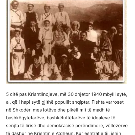
5 ditë pas Krishtlindjeve, më 30 dhjetor 1940 mbylli sytë,
ai, që i hapi sytë gjithë popullit shqiptar. Fishta varroset
në Shkodër, mes lotëve dhe pikëllimit të madh të
bashkëqytetarëve, bashkëluftëtarëve të idealeve të
senjta të lirisë dhe demokracisë perëndimore, vëllezërve
të dashur në Krishtin e Atdheun. Kur eshtrat e tij, ishin