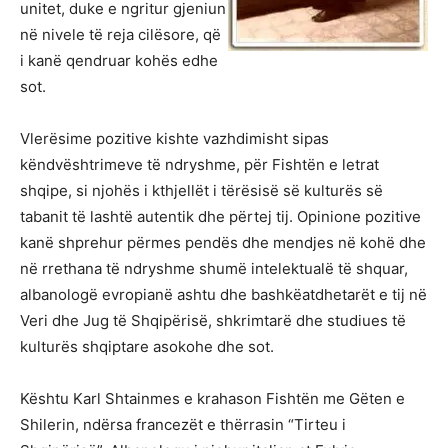
unitet, duke e ngritur gjeniun
në nivele të reja cilësore, që
i kanë qendruar kohës edhe
sot.
Vlerësime pozitive kishte vazhdimisht sipas
këndvështrimeve të ndryshme, për Fishtën e letrat
shqipe, si njohës i kthjellët i tërësisë së kulturës së
tabanit të lashtë autentik dhe përtej tij. Opinione pozitive
kanë shprehur përmes pendës dhe mendjes në kohë dhe
në rrethana të ndryshme shumë intelektualë të shquar,
albanologë evropianë ashtu dhe bashkëatdhetarët e tij në
Veri dhe Jug të Shqipërisë, shkrimtarë dhe studiues të
kulturës shqiptare asokohe dhe sot.
Kështu Karl Shtainmes e krahason Fishtën me Gëten e
Shilerin, ndërsa francezët e thërrasin “Tirteu i