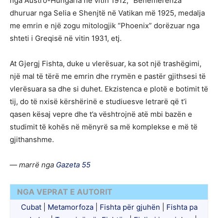
nga Austro-Hungaria në vitin 1912, “Benemerenza”
dhuruar nga Selia e Shenjtë në Vatikan më 1925, medalja
me emrin e një zogu mitologjik “Phoenix” dorëzuar nga
shteti i Greqisë në vitin 1931, etj.
At Gjergj Fishta, duke u vlerësuar, ka sot një trashëgimi,
një mal të tërë me emrin dhe rrymën e pastër gjithsesi të
vlerësuara sa dhe si duhet. Ekzistenca e plotë e botimit të
tij, do të nxisë kërshërinë e studiuesve letrarë që t’i
qasen kësaj vepre dhe t’a vështrojnë atë mbi bazën e
studimit të kohës në mënyrë sa më komplekse e më të
gjithanshme.
— marrë nga
Gazeta 55
NGA VEPRAT E AUTORIT
Cubat
|
Metamorfoza
|
Fishta për gjuhën
|
Fishta pa