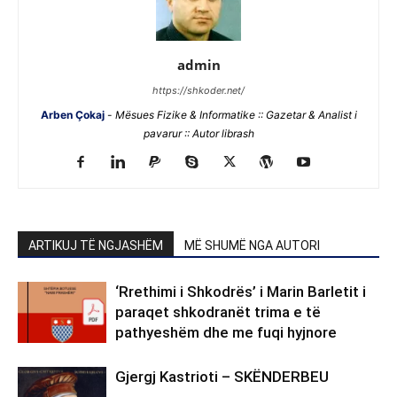
admin
https://shkoder.net/
Arben Çokaj
-
Mësues Fizike & Informatike :: Gazetar & Analist i
pavarur :: Autor librash
ARTIKUJ TË NGJASHËM
MË SHUMË NGA AUTORI
‘Rrethimi i Shkodrës’ i Marin Barletit i
paraqet shkodranët trima e të
pathyeshëm dhe me fuqi hyjnore
Gjergj Kastrioti – SKËNDERBEU