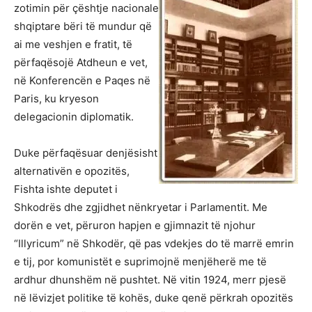
zotimin për çështje nacionale
shqiptare bëri të mundur që
ai me veshjen e fratit, të
përfaqësojë Atdheun e vet,
në Konferencën e Paqes në
Paris, ku kryeson
delegacionin diplomatik.
Duke përfaqësuar denjësisht
alternativën e opozitës,
Fishta ishte deputet i
Shkodrës dhe zgjidhet nënkryetar i Parlamentit. Me
dorën e vet, përuron hapjen e gjimnazit të njohur
“Illyricum” në Shkodër, që pas vdekjes do të marrë emrin
e tij, por komunistët e suprimojnë menjëherë me të
ardhur dhunshëm në pushtet. Në vitin 1924, merr pjesë
në lëvizjet politike të kohës, duke qenë përkrah opozitës