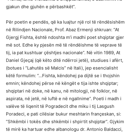
gjakun dhe gjuhën e përbashkët”.
Për poetin e pendës, që ka luajtur një rol të rëndësishëm
në Rilindjen Nacionale, Prof. Abaz Ermenji shkruan: “At
Gjergj Fishta, është ndoshta m’i madhi poet shqiptar gjer
më sot. Edhe ky pjesën më të rëndëishme të veprave të
tij, ia pat kushtuar çështjes nacionale”. Në vitin 1989, At
Daniel Gjeçaj (që këto ditë ndërroi jetë), studiues i afërt,
(botues i “Lahutës së Malcis” në Itali), jep esencialisht
këtë formulim: “…Fishta, këndohej pa dijtë se i thojshin
emnin; këndohej përse në këngët e tija ishte shqiptar;
shqiptari në doke, në kanu, në mitologji, në folklor, në
aspirata, në jetë, në luftë e në ngallnime”. Poeti i madh i
valëve të liqenit të Pogradecit dhe miku i tij Lasgush
Poradeci, e pati cilësiar bukur meshtarin françeskan, si:
“Shkëmbi i tokës dhe shkëmbi i shpirtit shqiptar”. Gjykim
të mirë ka hartuar edhe albanologu dr. Antonio Baldacci,