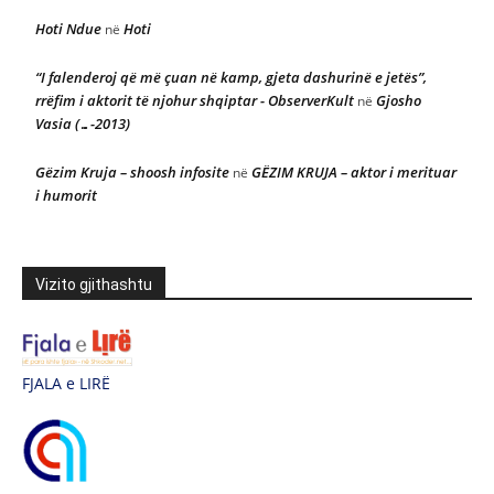
Hoti Ndue
Hoti
në
“I falenderoj që më çuan në kamp, gjeta dashurinë e jetës”,
rrëfim i aktorit të njohur shqiptar - ObserverKult
Gjosho
në
Vasia (…-2013)
Gëzim Kruja – shoosh infosite
GËZIM KRUJA – aktor i merituar
në
i humorit
Vizito gjithashtu
FJALA e LIRË