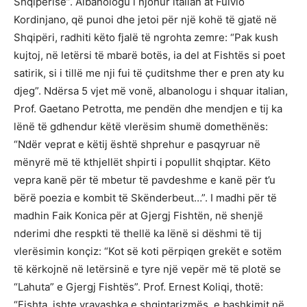
Shqipërisë”. Albanologu i njohur italian at Fulvio
Kordinjano, që punoi dhe jetoi për një kohë të gjatë në
Shqipëri, radhiti këto fjalë të ngrohta zemre: “Pak kush
kujtoj, në letërsi të mbarë botës, ia del at Fishtës si poet
satirik, si i tillë me nji fui të çuditshme ther e pren aty ku
djeg”. Ndërsa 5 vjet më vonë, albanologu i shquar italian,
Prof. Gaetano Petrotta, me pendën dhe mendjen e tij ka
lënë të gdhendur këtë vlerësim shumë domethënës:
“Ndër veprat e këtij është shprehur e pasqyruar në
mënyrë më të kthjellët shpirti i popullit shqiptar. Këto
vepra kanë për të mbetur të pavdeshme e kanë për t’u
bërë poezia e kombit të Skënderbeut…”. I madhi për të
madhin Faik Konica për at Gjergj Fishtën, në shenjë
nderimi dhe respkti të thellë ka lënë si dëshmi të tij
vlerësimin konçiz: “Kot së koti përpiqen grekët e sotëm
të kërkojnë në letërsinë e tyre një vepër më të plotë se
“Lahuta” e Gjergj Fishtës”. Prof. Ernest Koliqi, thotë:
“Fishta, ishte vravashka e shqiptarizmës, e bashkimit në