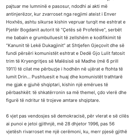
pajtuar me lumninë e pasosur, ndodhi ai akti më
antinjerëzor, kur zvarroset nga regjimi ateist i Enver
Hoxhës, ashtu sikurse kishin vepruar turqit me eshtrat e
Pjetër Bogdanit autorit të “Çetës së Profetëve”, serbët
me babain e grumbulluesit të zellshëm e kodifikimit të
“Kanunit të Lekë Dukagjinit” at Shtjefen Gjeçovit dhe së
fundi përsëri komunistët eshtrat e Dedë Gjo Lulit fatosit
trim të Kryengritjes së Malësisë së Madhe (më 6 prill
1911) të cilat me përbuzje i hodhën në ujërat e ftohta të
lumit Drin… Pushtuesit e huaj dhe komunistët trathtarë
me gjak e gjuhë shqiptari, kishin një emërues të
përbashkët: të shkatërronin sa më themel, çdo vlerë dhe
figurë të ndritur të trojeve amtare shqiptare.
6 vjet pas vendosjes së demokracisë, për vlerat e së cilës
ai punoi e jetoi gjithnjë, më 28 dhjetor 1996, pas 56
vjetësh rivarroset me një cerëmoni, ku, merr pjesë gjithë