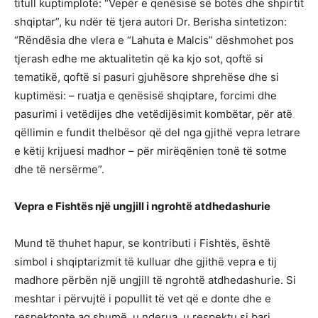
titull kuptimplotë: “Vepër e qenësisë së botës dhe shpirtit
shqiptar”, ku ndër të tjera autori Dr. Berisha sintetizon:
“Rëndësia dhe vlera e “Lahuta e Malcis” dëshmohet pos
tjerash edhe me aktualitetin që ka kjo sot, qoftë si
tematikë, qoftë si pasuri gjuhësore shprehëse dhe si
kuptimësi: – ruatja e qenësisë shqiptare, forcimi dhe
pasurimi i vetëdijes dhe vetëdijësimit kombëtar, për atë
qëllimin e fundit thelbësor që del nga gjithë vepra letrare
e këtij krijuesi madhor – për mirëqënien tonë të sotme
dhe të nersërme”.
Vepra e Fishtës një ungjill i ngrohtë atdhedashurie
Mund të thuhet hapur, se kontributi i Fishtës, është
simbol i shqiptarizmit të kulluar dhe gjithë vepra e tij
madhore përbën një ungjill të ngrohtë atdhedashurie. Si
meshtar i përvujtë i popullit të vet që e donte dhe e
respektonte aq shumë, u nderua, u respektu si bari