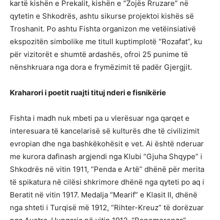
kartë kishën e Prekalit, kishën e “Zojës Rruzare” në
qytetin e Shkodrës, ashtu sikurse projektoi kishës së
Troshanit. Po ashtu Fishta organizon me vetëinsiativë
ekspozitën simbolike me titull kuptimplotë “Rozafat”, ku
për vizitorët e shumtë ardashës, ofroi 25 punime të
nënshkruara nga dora e frymëzimit të padër Gjergjit.
Kraharori i poetit ruajti tituj nderi e fisnikërie
Fishta i madh nuk mbeti pa u vlerësuar nga qarqet e
interesuara të kancelarisë së kulturës dhe të civilizimit
evropian dhe nga bashkëkohësit e vet. Ai është nderuar
me kurora dafinash argjendi nga Klubi “Gjuha Shqype” i
Shkodrës në vitin 1911, “Penda e Artë” dhënë për merita
të spikatura në cilësi shkrimore dhënë nga qyteti po aq i
Beratit në vitin 1917. Medalja “Mearif” e Klasit II, dhënë
nga shteti i Turqisë më 1912, “Rihter-Kreuz” të dorëzuar