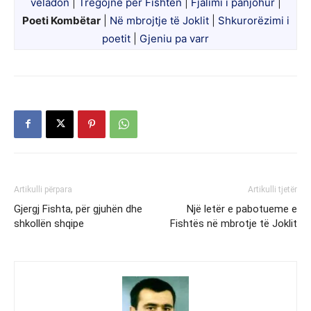
veladon
|
Tregojnë për Fishtën
|
Fjalimi i panjohur
|
Poeti Kombëtar
|
Në mbrojtje të Joklit
|
Shkurorëzimi i
poetit
|
Gjeniu pa varr
Artikulli përpara
Artikulli tjetër
Gjergj Fishta, për gjuhën dhe
Një letër e pabotueme e
shkollën shqipe
Fishtës në mbrotje të Joklit