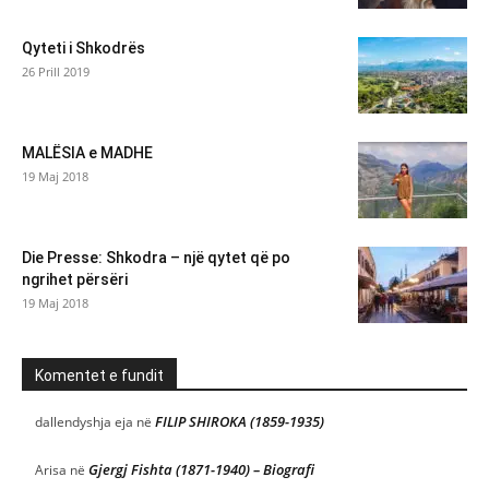
Qyteti i Shkodrës
26 Prill 2019
MALËSIA e MADHE
19 Maj 2018
Die Presse: Shkodra – një qytet që po
ngrihet përsëri
19 Maj 2018
Komentet e fundit
FILIP SHIROKA (1859-1935)
dallendyshja eja
në
Gjergj Fishta (1871-1940) – Biografi
Arisa
në