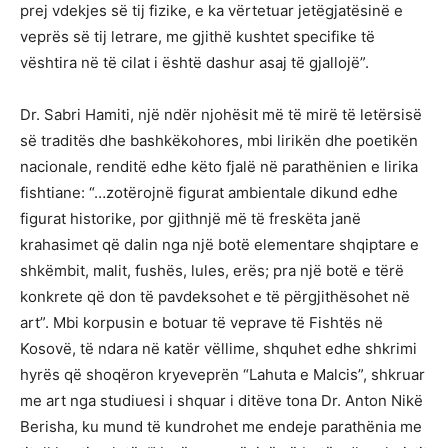
prej vdekjes së tij fizike, e ka vërtetuar jetëgjatësinë e
veprës së tij letrare, me gjithë kushtet specifike të
vështira në të cilat i është dashur asaj të gjallojë”.
Dr. Sabri Hamiti, një ndër njohësit më të mirë të letërsisë
së traditës dhe bashkëkohores, mbi lirikën dhe poetikën
nacionale, renditë edhe këto fjalë në parathënien e lirika
fishtiane: “…zotërojnë figurat ambientale dikund edhe
figurat historike, por gjithnjë më të freskëta janë
krahasimet që dalin nga një botë elementare shqiptare e
shkëmbit, malit, fushës, lules, erës; pra një botë e tërë
konkrete që don të pavdeksohet e të përgjithësohet në
art”. Mbi korpusin e botuar të veprave të Fishtës në
Kosovë, të ndara në katër vëllime, shquhet edhe shkrimi
hyrës që shoqëron kryeveprën “Lahuta e Malcis”, shkruar
me art nga studiuesi i shquar i ditëve tona Dr. Anton Nikë
Berisha, ku mund të kundrohet me endeje parathënia me