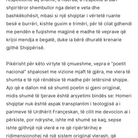
shpirtëror shembullor nga delet e veta dhe
bashkëkohësit, mbasi si një shqiptar i vërtetë ruante
besë e burrëri, kishte guxim e trimëri, për të cilat gdhendi
me pendën e fuqishme magjinë e madhe të veprave që
krijoi mendja e begatë, duke ia bërë dhuratë krenarie
gjithë Shqipërisë.
Pikërisht për këto virtyte të çmueshme, vepra e “poetit
nacional” shpaloset me vizione mjaft të gjëra, me vlera të
shumta e të një rëndësie të madhe për letërsinë shqipe.
Ajo që e dallon më së shumti poetin si gjeni origjinal,
midis shumë të tjerave është arsyetimi bindës se: Homeri
shqiptar nuk është aspak transplantim i teologjisë a i
parimeve të Urdhërit Françeskan, të cilit me devocion ai i
përkiste, por ndryshe, ishte më shumë se kaq, sepse
ishte gjithnjë një vlerë e re që ripërtërihej e
ridimensionohej në një sistem origjinal vlerash, që