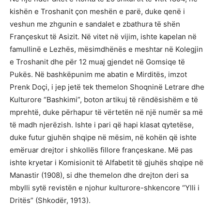
kishën e Troshanit çon meshën e parë, duke qenë i
veshun me zhgunin e sandalet e zbathura të shën
Françeskut të Asizit. Në vitet në vijim, ishte kapelan në
famullinë e Lezhës, mësimdhënës e meshtar në Kolegjin
e Troshanit dhe për 12 muaj gjendet në Gomsiqe të
Pukës. Në bashkëpunim me abatin e Mirditës, imzot
Prenk Doçi, i jep jetë tek themelon Shoqninë Letrare dhe
Kulturore “Bashkimi”, boton artikuj të rëndësishëm e të
mprehtë, duke përhapur të vërtetën në një numër sa më
të madh njerëzish. Ishte i pari që hapi klasat qytetëse,
duke futur gjuhën shqipe në mësim, në kohën që ishte
emëruar drejtor i shkollës fillore françeskane. Më pas
ishte kryetar i Komisionit të Alfabetit të gjuhës shqipe në
Manastir (1908), si dhe themelon dhe drejton deri sa
mbylli sytë revistën e njohur kulturore-shkencore “Ylli i
Dritës” (Shkodër, 1913).