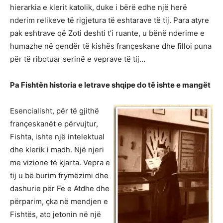
hierarkia e klerit katolik, duke i bërë edhe një herë
nderim relikeve të rigjetura të eshtarave të tij. Para atyre
pak eshtrave që Zoti deshti t’i ruante, u bënë nderime e
humazhe në qendër të kishës françeskane dhe filloi puna
për të ribotuar serinë e veprave të tij…
Pa Fishtën historia e letrave shqipe do të ishte e mangët
Esencialisht, për të gjithë
françeskanët e përvujtur,
Fishta, ishte një intelektual
dhe klerik i madh. Një njeri
me vizione të kjarta. Vepra e
tij u bë burim frymëzimi dhe
dashurie për Fe e Atdhe dhe
përparim, çka në mendjen e
Fishtës, ato jetonin në një