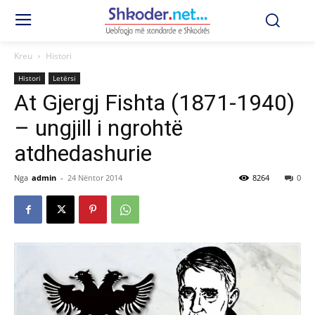
Kreu
Histori
Histori
Letërsi
At Gjergj Fishta (1871-1940)
– ungjill i ngrohtë
atdhedashurie
Nga
admin
-
24 Nëntor 2014
8264
0