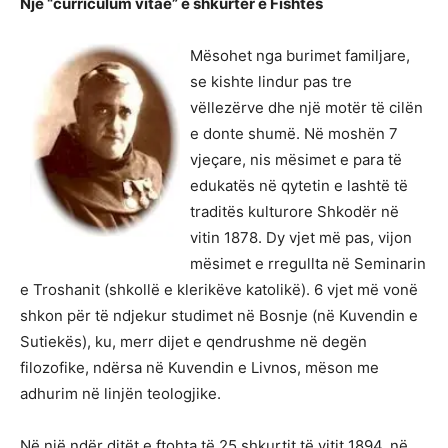
Një “curriculum vitae” e shkurtër e Fishtës
Mësohet nga burimet familjare,
se kishte lindur pas tre
vëllezërve dhe një motër të cilën
e donte shumë. Në moshën 7
vjeçare, nis mësimet e para të
edukatës në qytetin e lashtë të
traditës kulturore Shkodër në
vitin 1878. Dy vjet më pas, vijon
mësimet e rregullta në Seminarin
e Troshanit (shkollë e klerikëve katolikë). 6 vjet më vonë
shkon për të ndjekur studimet në Bosnje (në Kuvendin e
Sutiekës), ku, merr dijet e qendrushme në degën
filozofike, ndërsa në Kuvendin e Livnos, mëson me
adhurim në linjën teologjike.
Në një ndër ditët e ftohta të 25 shkurtit të vitit 1894, në