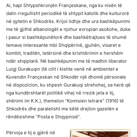
Ai, hapi Shtypshkronjën Françeskane, nga ku nisën të
dalin rregullisht periodikë të shtypit katolik dhe kulturorë
në qytetin e Shkodrës. Krijoi lidhje dhe ura bashkëpunimi
me të gjithë albanologët e njohur evropian asokohe, duke
i pasur si bashkëpunëtorë dhe bashkëtrajtues të shumë
temave interesante mbi Shqipërinë, gjuhën, visaret e
kombit, traditën, letërsinë dhe krishtërimin e hershëm
ndër shqiptarë. Në bashkëpunim me të madhin liberator
Luigj Gurakuqin (të cilit i kishte venë në ambientet e
Kuvendin Françeskan në Shkodër një dhomë përsonale
në dispozicion, ku shpesh Gurakuqi strehohej, sa herë që
nga kundërshtarët politikë vihej në rrezik jeta e tij,
shënimi im K.K.), themelon “Komisien letrare” (1916) të
Shkodrës dhe paralelisht me këtë drejton gazetën e
rëndësishme “Posta e Shqypnisë”.
Përvoja e tij e gjërë në