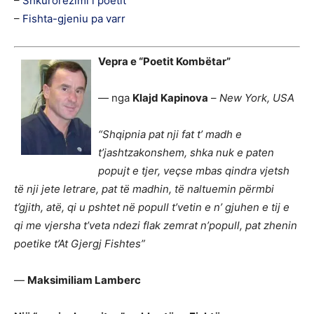
–
Shkurorëzimi i poetit
–
Fishta-gjeniu pa varr
Vepra e “Poetit Kombëtar”
— nga
Klajd Kapinova
–
New York, USA
“Shqipnia pat nji fat t’ madh e
t’jashtzakonshem, shka nuk e paten
popujt e tjer, veçse mbas qindra vjetsh
të nji jete letrare, pat të madhin, të naltuemin përmbi
t’gjith, atë, qi u pshtet në popull t’vetin e n’ gjuhen e tij e
qi me vjersha t’veta ndezi flak zemrat n’popull, pat zhenin
poetike t’At Gjergj Fishtes”
—
Maksimiliam Lamberc