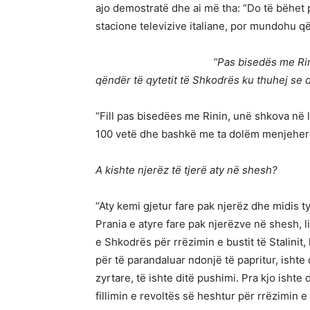
ajo demostratë dhe ai më tha: “Do të bëhet 
stacione televizive italiane, por mundohu q
“Pas bisedës me Ri
qëndër të qytetit të Shkodrës ku thuhej se
“Fill pas bisedëes me Rinin, unë shkova në
100 vetë dhe bashkë me ta dolëm menjeherë n
A kishte njerëz të tjerë aty në shesh?
“Aty kemi gjetur fare pak njerëz dhe midis 
Prania e atyre fare pak njerëzve në shesh, l
e Shkodrës për rrëzimin e bustit të Stalinit,
për të parandaluar ndonjë të papritur, ishte 
zyrtare, të ishte ditë pushimi. Pra kjo ishte 
fillimin e revoltës së heshtur për rrëzimin e 