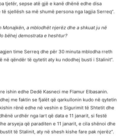
pa tjetër, sepse atë gjë e kanë dhënë edhe disa
ë të sjellësh sa më shumë persona nga lagjia Serreq”.
n Monajkën, a mblodhët njerëz dhe a shkuat ju në
 do bëhej demostrata e heshtur?
 lagjen time Serreq dhe për 30 minuta mblodha rreth
ë qëndër të qytetit aty ku ndodhej busti i Stalinit”.
tyre ishin edhe Dedë Kasneci me Flamur Elbasanin.
idhej me faktin se fjalët që qarkullonin kudo në qytetin
 kishin rënë edhe në veshin e Sigurimit të Shtetit dhe
dhënë urdhër nga lart që data e 11 janarit, si festë
dhe arsyeja që paraditen e 11 janarit, e cila shënoi dhe
bustit të Stalinit, aty në shesh kishe fare pak njerëz”.