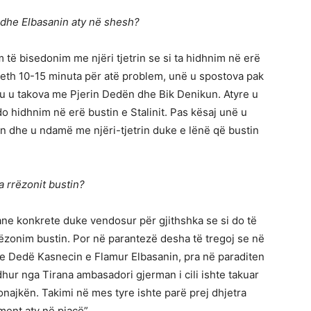
 dhe Elbasanin aty në shesh?
 të bisedonim me njëri tjetrin se si ta hidhnim në erë
reth 10-15 minuta për atë problem, unë u spostova pak
ku u takova me Pjerin Dedën dhe Bik Denikun. Atyre u
o hidhnim në erë bustin e Stalinit. Pas kësaj unë u
n dhe u ndamë me njëri-tjetrin duke e lënë që bustin
a rrëzonit bustin?
ane konkrete duke vendosur për gjithshka se si do të
ëzonim bustin. Por në parantezë desha të tregoj se në
 Dedë Kasnecin e Flamur Elbasanin, pra në paraditen
rdhur nga Tirana ambasadori gjerman i cili ishte takuar
najkën. Takimi në mes tyre ishte parë prej dhjetra
ent aty në piacë”.