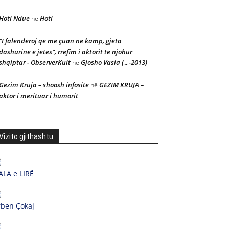
Hoti Ndue
Hoti
në
“I falenderoj që më çuan në kamp, gjeta
dashurinë e jetës”, rrëfim i aktorit të njohur
shqiptar - ObserverKult
Gjosho Vasia (…-2013)
në
Gëzim Kruja – shoosh infosite
GËZIM KRUJA –
në
aktor i merituar i humorit
Vizito gjithashtu
ALA e LIRË
rben Çokaj