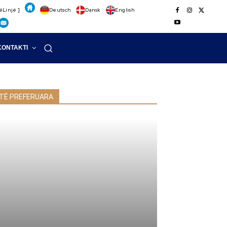
ëLinjë ]
Deutsch
Dansk
English
KONTAKTI
TË PREFERUARA