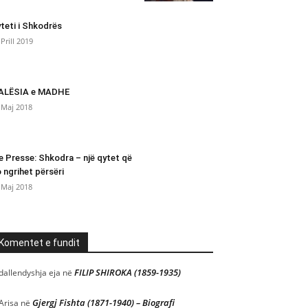
teti i Shkodrës
 Prill 2019
ALËSIA e MADHE
 Maj 2018
e Presse: Shkodra – një qytet që
 ngrihet përsëri
 Maj 2018
Komentet e fundit
FILIP SHIROKA (1859-1935)
dallendyshja eja
në
Gjergj Fishta (1871-1940) – Biografi
Arisa
në