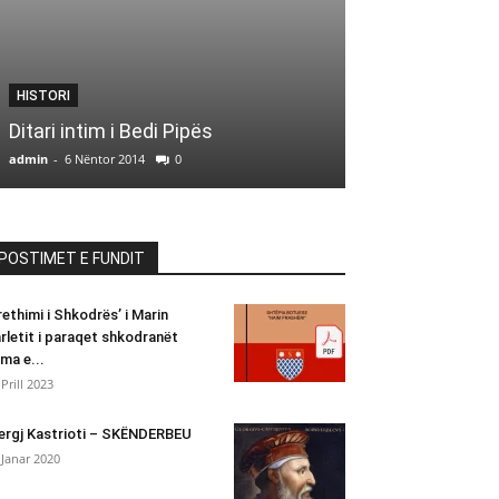
HISTORI
HISTORI
Lin Delija, pi
Ditari intim i Bedi Pipës
(1926-1994)
admin
-
6 Nëntor 2014
0
admin
-
29 Nëntor 2
POSTIMET E FUNDIT
rethimi i Shkodrës’ i Marin
rletit i paraqet shkodranët
ima e...
 Prill 2023
ergj Kastrioti – SKËNDERBEU
 Janar 2020