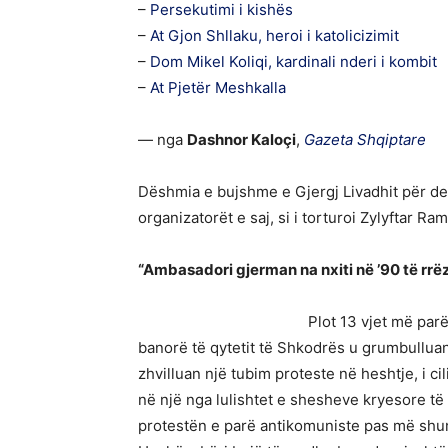
–
Persekutimi i kishës
–
At Gjon Shllaku, heroi i katolicizimit
–
Dom Mikel Koliqi, kardinali nderi i kombit
–
At Pjetër Meshkalla
— nga
Dashnor Kaloçi
,
Gazeta Shqiptare
Dëshmia e bujshme e Gjergj Livadhit për de
organizatorët e saj, si i torturoi Zylyftar R
“Ambasadori gjerman na nxiti në ’90 të rrëz
Plot 13 vjet më parë
banorë të qytetit të Shkodrës u grumbulluan
zhvilluan një tubim proteste në heshtje, i c
në një nga lulishtet e shesheve kryesore të 
protestën e parë antikomuniste pas më shum