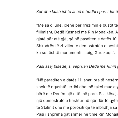
Kur dhe kush ishte ai që e hodhi i pari idenë
“Me sa di unë, idenë për rrëzimin e bustit t
fillimisht, Dedë Kasneci me Rin Monajkën. At
gjatë për atë gjë, që në pasditen e datës 10 j
Shkodrës të zhvillonte demostratën e heshtu
ku sot është monumenti i Luigj Gurakuqit”.
Pasi asaj bisede, si vepruan Deda me Rinin 
“Në paraditen e datës 11 janar, pra të nesër
shok të ngushtë, erdhi dhe më takoi mua at
bërë me Dedën një ditë më parë. Pas kësaj ai
një demostratë e heshtur në qëndër të qytet
të Stalinit dhe më porositi që të mblidhja sa
Pasi i shpreha gatishmërinë time Rin Monajk