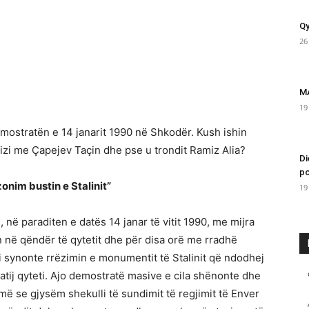
Qy
26
M
19
mostratën e 14 janarit 1990 në Shkodër. Kush ishin
amizi me Çapejev Taçin dhe pse u trondit Ramiz Alia?
Di
po
onim bustin e Stalinit”
19
, në paraditen e datës 14 janar të vitit 1990, me mijra
 në qëndër të qytetit dhe për disa orë me rradhë
ili synonte rrëzimin e monumentit të Stalinit që ndodhej
atij qyteti. Ajo demostratë masive e cila shënonte dhe
ë se gjysëm shekulli të sundimit të regjimit të Enver