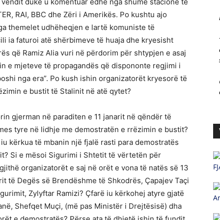
ë vëndit duke u komentuar edhe nga shumë stacione të
TER, RAI, BBC dhe Zëri i Amerikës. Po kushtu ajo
 nga themelet udhëheqjen e lartë komuniste të
ili ia faturoi atë shërbimeve të huaja dhe kryesisht
ës që Ramiz Alia vuri në përdorim për shtypjen e asaj
lin e mjeteve të propagandës që dispononte regjimi i
oshi nga era”. Po kush ishin organizatorët kryesorë të
imin e bustit të Stalinit në atë qytet?
in gjerman në paraditen e 11 janarit në qëndër të
mes tyre në lidhje me demostratën e rrëzimin e bustit?
 iu kërkua të mbanin një fjalë rasti para demostratës
t? Si e mësoi Sigurimi i Shtetit të vërtetën për
FJ
 gjithë organizatorët e saj në orët e vona të natës së 13
tarit të Degës së Brendëshme të Shkodrës, Çapajev Taçi
igurimit, Zylyftar Ramizi? Çfarë iu kërkohej atyre gjatë
A
anë, Shefqet Muçi, (më pas Ministër i Drejtësisë) dha
rët e demostratës? Përse ata të dhjetë ishin të fundit