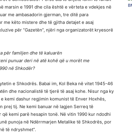
B
në marsin e 1991 dhe cila është e vërteta e vdekjes në
eduar me ambasadorin gjerman, tre ditë para
ur me këto mistere dhe të gjitha detajet e asaj
kluzive për “Gazetën”, njëri nga organizatorët kryesorë
çka për familjen dhe të kaluarën
u keni punuar deri në atë kohë që u morët me
 1990 në Shkodër?
 qytetin e Shkodrës. Babai im, Kol Beka në vitet 1945-46
ën dhe nacionalistë të tjerë të asaj kohe. Nisur nga ky
uk e kemi dashur regjimin komunist të Enver Hoxhës,
prej tij. Ne kemi banuar në lagjen Serreq të
r që kemi parë hesapin tonë. Në vitin 1990 kur ndodhi
t, unë punoja në Ndërrmarjen Metalike të Shkodrës, por
më të ndryshmet”.