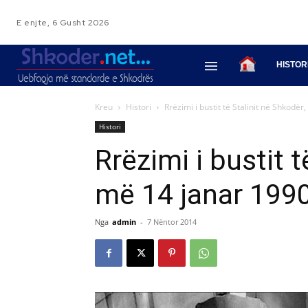
E enjte, 6 Gusht 2026
HISTOR
Kreu
Histori
Rrëzimi i bustit të Stalinit në Shkodë
Histori
Rrëzimi i bustit t
më 14 janar 199
Nga
admin
-
7 Nëntor 2014