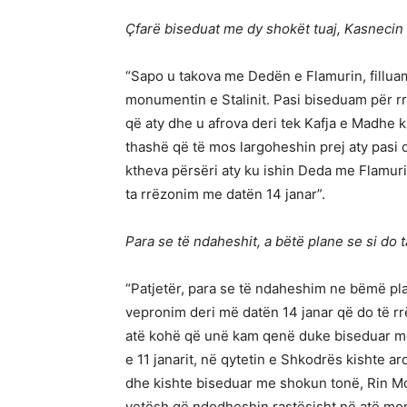
Çfarë biseduat me dy shokët tuaj, Kasnecin
“Sapo u takova me Dedën e Flamurin, filluam
monumentin e Stalinit. Pasi biseduam për r
që aty dhe u afrova deri tek Kafja e Madhe 
thashë që të mos largoheshin prej aty pasi d
ktheva përsëri aty ku ishin Deda me Flamuri
ta rrëzonim me datën 14 janar”.
Para se të ndaheshit, a bëtë plane se si do t
“Patjetër, para se të ndaheshim ne bëmë pl
vepronim deri më datën 14 janar që do të rr
atë kohë që unë kam qenë duke biseduar me
e 11 janarit, në qytetin e Shkodrës kishte a
dhe kishte biseduar me shokun tonë, Rin Mo
vetësh që ndodheshin rastësisht në atë mom