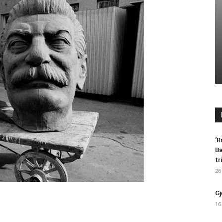
‘R
Ba
tr
26
Gj
16