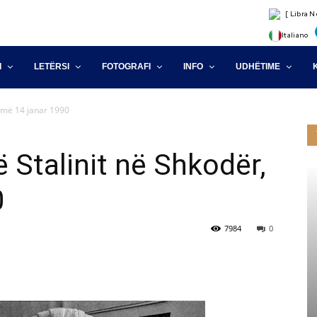
[ Libra N
Italiano
I
LETËRSI
FOTOGRAFI
INFO
UDHËTIME
r, më 14 janar 1990
ë Stalinit në Shkodër,
0
7984
0