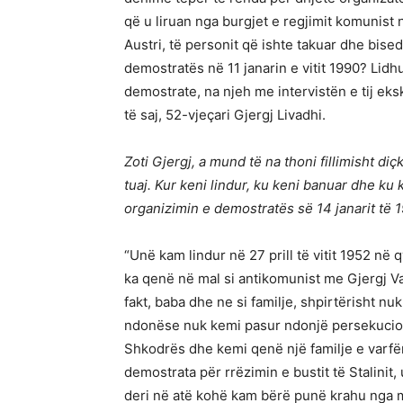
që u liruan nga burgjet e regjimit komunist 
Austri, të personit që ishte takuar dhe bis
demostratës në 11 janarin e vitit 1990? Lidh
demostrate, na njeh me intervistën e tij eks
të saj, 52-vjeçari Gjergj Livadhi.
Zoti Gjergj, a mund të na thoni fillimisht di
tuaj. Kur keni lindur, ku keni banuar dhe k
organizimin e demostratës së 14 janarit të
“Unë kam lindur në 27 prill të vitit 1952 në
ka qenë në mal si antikomunist me Gjergj Vat
fakt, baba dhe ne si familje, shpirtërisht n
ndonëse nuk kemi pasur ndonjë persekucion 
Shkodrës dhe kemi qenë një familje e varfë
demostrata për rrëzimin e bustit të Stalini
deri në atë kohë kam bërë punë krahu nga 