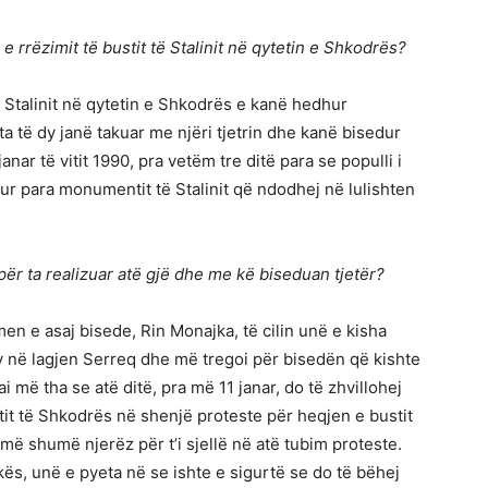
 e rrëzimit të bustit të Stalinit në qytetin e Shkodrës?
ë Stalinit në qytetin e Shkodrës e kanë hedhur
a të dy janë takuar me njëri tjetrin dhe kanë bisedur
anar të vitit 1990, pra vetëm tre ditë para se populli i
r para monumentit të Stalinit që ndodhej në lulishten
për ta realizuar atë gjë dhe me kë biseduan tjetër?
men e asaj bisede, Rin Monajka, të cilin unë e kisha
y në lagjen Serreq dhe më tregoi për bisedën që kishte
 më tha se atë ditë, pra më 11 janar, do të zhvillohej
it të Shkodrës në shenjë proteste për heqjen e bustit
 më shumë njerëz për t’i sjellë në atë tubim proteste.
ës, unë e pyeta në se ishte e sigurtë se do të bëhej