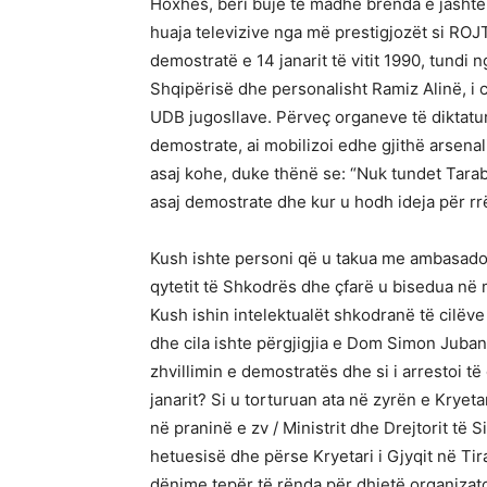
Hoxhës, bëri bujë të madhe brenda e jasht
huaja televizive nga më prestigjozët si ROJ
demostratë e 14 janarit të vitit 1990, tundi
Shqipërisë dhe personalisht Ramiz Alinë, i c
UDB jugosllave. Përveç organeve të diktatur
demostrate, ai mobilizoi edhe gjithë arsena
asaj kohe, duke thënë se: “Nuk tundet Tarab
asaj demostrate dhe kur u hodh ideja për rrëz
Kush ishte personi që u takua me ambasador
qytetit të Shkodrës dhe çfarë u bisedua në 
Kush ishin intelektualët shkodranë të cilëve
dhe cila ishte përgjigjia e Dom Simon Jubani
zhvillimin e demostratës dhe si i arrestoi të
janarit? Si u torturuan ata në zyrën e Krye
në praninë e zv / Ministrit dhe Drejtorit të S
hetuesisë dhe përse Kryetari i Gjyqit në Tir
dënime tepër të rënda për dhjetë organizato