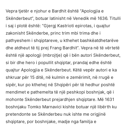
Vepra tjetër e njohur e Bardhit është “Apologjia e
Skënderbeut”, botuar latinisht në Venedik më 1636. Titulli
i saj i plotë është: “Gjergj Kastrioti epirotas, i quajtur
zakonisht Skënderbe, princ trim mbi trima dhe i
pathyeshem i shqiptareve, u kthehet bashkëatdhetarëve
dhe atdheut të tij prej Frang Bardhit”. Vepra në të vërtetë
është një apologji (mbrojtje) që i bën autori Skënderbeut,
si bir dhe hero i popullit shqiptar, prandaj edhe është
quajtur Apologjia e Skënderbeut. Këtë vepër autori e ka
shkruar për 15 ditë, në kulmin e zemërimit, në rrugë e
sipër, kur po kthehej në Shqipëri për të hedhur poshtë
mendimet e pathemelta të një peshkopi boshnjak, që i
mohonte Skënderbeut prejardhjen shqiptare. Më 1631
boshnjaku Tomko Marnavici kishte botuar një libërth ku
pretendonte se Skënderbeu nuk ishte me origjinë
shqiptare, por boshnjake, madje nga familja e