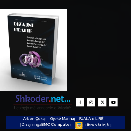
Arben Çokaj
Gjekë Marinaj
FJALA e LIRË
| Dizajni nga
BMC Computer
[ Libra NëLinjë ]