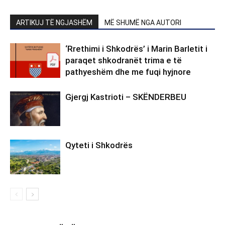
ARTIKUJ TË NGJASHËM
MË SHUMË NGA AUTORI
‘Rrethimi i Shkodrës’ i Marin Barletit i
paraqet shkodranët trima e të
pathyeshëm dhe me fuqi hyjnore
Gjergj Kastrioti – SKËNDERBEU
Qyteti i Shkodrës