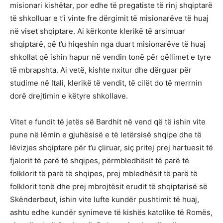
misionari kishëtar, por edhe të pregatiste të rinj shqiptarë
të shkolluar e t’i vinte fre dërgimit të misionarëve të huaj
në viset shqiptare. Ai kërkonte klerikë të arsimuar
shqiptarë, që t’u hiqeshin nga duart misionarëve të huaj
shkollat që ishin hapur në vendin tonë për qëllimet e tyre
të mbrapshta. Ai vetë, kishte nxitur dhe dërguar për
studime në Itali, klerikë të vendit, të cilët do të merrnin
dorë drejtimin e këtyre shkollave.
Vitet e fundit të jetës së Bardhit në vend që të ishin vite
pune në lëmin e gjuhësisë e të letërsisë shqipe dhe të
lëvizjes shqiptare për t’u çliruar, siç pritej prej hartuesit të
fjalorit të parë të shqipes, përmbledhësit të parë të
folklorit të parë të shqipes, prej mbledhësit të parë të
folklorit tonë dhe prej mbrojtësit erudit të shqiptarisë së
Skënderbeut, ishin vite lufte kundër pushtimit të huaj,
ashtu edhe kundër synimeve të kishës katolike të Romës,