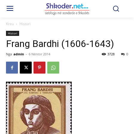
Kreu
Histori
Histori
Frang Bardhi (1606-1643)
Nga
admin
-
6 Nëntor 2014
3728
0