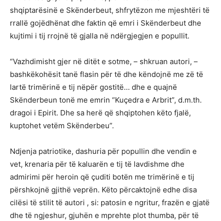
shqiptarësinë e Skënderbeut, shfrytëzon me mjeshtëri të
rrallë gojëdhënat dhe faktin që emri i Skënderbeut dhe
kujtimi i tij rrojnë të gjalla në ndërgjegjen e popullit.
“Vazhdimisht gjer në ditët e sotme, – shkruan autori, –
bashkëkohësit tanë flasin për të dhe këndojnë me zë të
lartë trimërinë e tij nëpër gostitë… dhe e quajnë
Skënderbeun tonë me emrin “Kuçedra e Arbrit”, d.m.th.
dragoi i Epirit. Dhe sa herë që shqiptohen këto fjalë,
kuptohet vetëm Skënderbeu”.
Ndjenja patriotike, dashuria për popullin dhe vendin e
vet, krenaria për të kaluarën e tij të lavdishme dhe
admirimi për heroin që çuditi botën me trimërinë e tij
përshkojnë gjithë veprën. Këto përcaktojnë edhe disa
cilësi të stilit të autori , si: patosin e ngritur, frazën e gjatë
dhe të ngjeshur, gjuhën e mprehte plot thumba, për të