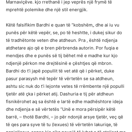
Marnaviçëve. kjo rrethanë i jep veprës një frymë të
mprehtë polemike dhe një stil energjik.
Këtë falsifikim Bardhi e quan të “kobshëm„ dhe ai iu vu
punës për këtë vepër, se, po të heshtte, i dukej sikur do
të tradhëtonte veten dhe atdheun. Pra , është ndjenja
atdhetare ajo që e bren përbrenda autorin. Por fuqia e
mendjes dhe e punës së tij bëhet më e madhe kur kjo
ndjenjë përkon me drejtësinë e çështjes që mbron.
Bardhi do t’i japë popullit të vet atë që i përket, duke
pasur parasysh më tepër të vërtetën se sa atdheun,
ashtu sic nuk do t’i lejonte vetes të rrëmbente një populli
tjetër atë çka i përket atij. Dashuria e tij për atdheun
fisnikërohet aq sa është e lartë edhe madhështore ideja
dhe ndjenja e së vërtetës “Unë e mora përsipër këtë
barrë, – thotë Bardhi, – jo për ndonjë arsye tjetër, veç që
të qes para syve të tu (lexues) të vërtetën lakuriqe, të