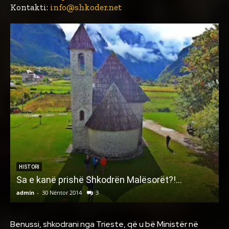
Kontakti:
info@shkoder.net
HISTORI
Sa e kanë prishë Shkodrën Malësorët?!…
admin
-
30 Nëntor 2014
3
a
Benussi, shkodrani nga Trieste, që u bë Ministër në