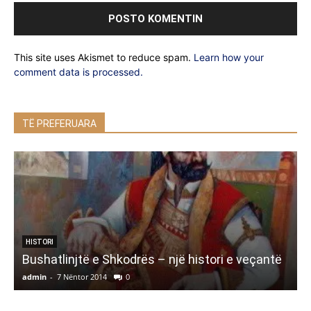
This site uses Akismet to reduce spam.
Learn how your
comment data is processed.
TË PREFERUARA
N
HISTORI
Bushatlinjtë e Shkodrës – një histori e veçantë
admin
-
7 Nëntor 2014
0
a