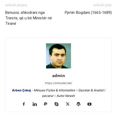
Artikulli përpara
Artikulli tjetër
Benussi, shkodrani nga
Pjetër Bogdani (1665-1689)
Trieste, që u bë Ministër në
Tiranë
admin
https://shkoder.net/
Arben Çokaj
-
Mësues Fizike & Informatike :: Gazetar & Analist i
pavarur :: Autor librash