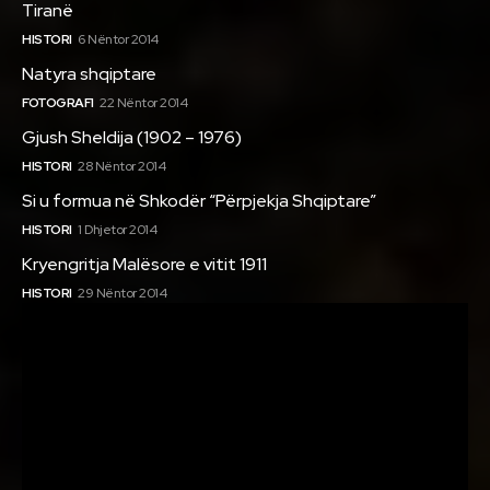
Tiranë
HISTORI
6 Nëntor 2014
Natyra shqiptare
FOTOGRAFI
22 Nëntor 2014
Gjush Sheldija (1902 – 1976)
HISTORI
28 Nëntor 2014
Si u formua në Shkodër “Përpjekja Shqiptare”
HISTORI
1 Dhjetor 2014
Kryengritja Malësore e vitit 1911
HISTORI
29 Nëntor 2014