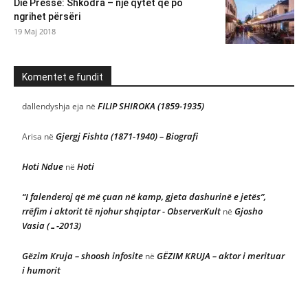
Die Presse: Shkodra – një qytet që po
ngrihet përsëri
19 Maj 2018
Komentet e fundit
FILIP SHIROKA (1859-1935)
dallendyshja eja
në
Gjergj Fishta (1871-1940) – Biografi
Arisa
në
Hoti Ndue
Hoti
në
“I falenderoj që më çuan në kamp, gjeta dashurinë e jetës”,
rrëfim i aktorit të njohur shqiptar - ObserverKult
Gjosho
në
Vasia (…-2013)
Gëzim Kruja – shoosh infosite
GËZIM KRUJA – aktor i merituar
në
i humorit