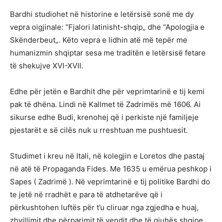
Bardhi studiohet në historine e letërsisë sonë me dy
vepra oigjinale: “Fjalori latinisht-shqip„ dhe “Apologjia e
Skënderbeut„. Këto vepra e lidhin atë më tepër me
humanizmin shqiptar sesa me traditën e letërsisë fetare
të shekujve XVI-XVII.
Edhe për jetën e Bardhit dhe për veprimtarinë e tij kemi
pak të dhëna. Lindi në Kallmet të Zadrimës më 1606. Ai
sikurse edhe Budi, krenohej që i perkiste një familjeje
pjestarët e së cilës nuk u rreshtuan me pushtuesit.
Studimet i kreu në Itali, në kolegjin e Loretos dhe pastaj
në atë të Propaganda Fides. Me 1635 u emërua peshkop i
Sapes ( Zadrimë ). Në veprimtarinë e tij politike Bardhi do
te jetë në rradhët e para të atdhetarëve që i
përkushtohen luftës për t’u cliruar nga zgjedha e huaj,
zhvillimit dhe përparimit të vendit dhe të gjuhës shqipe.