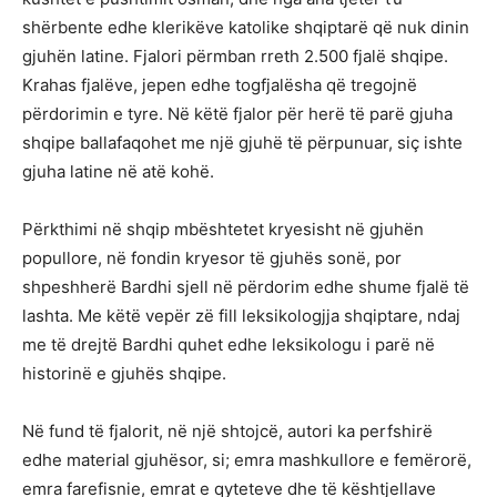
shërbente edhe klerikëve katolike shqiptarë që nuk dinin
gjuhën latine. Fjalori përmban rreth 2.500 fjalë shqipe.
Krahas fjalëve, jepen edhe togfjalësha që tregojnë
përdorimin e tyre. Në këtë fjalor për herë të parë gjuha
shqipe ballafaqohet me një gjuhë të përpunuar, siç ishte
gjuha latine në atë kohë.
Përkthimi në shqip mbështetet kryesisht në gjuhën
popullore, në fondin kryesor të gjuhës sonë, por
shpeshherë Bardhi sjell në përdorim edhe shume fjalë të
lashta. Me këtë vepër zë fill leksikologjja shqiptare, ndaj
me të drejtë Bardhi quhet edhe leksikologu i parë në
historinë e gjuhës shqipe.
Në fund të fjalorit, në një shtojcë, autori ka perfshirë
edhe material gjuhësor, si; emra mashkullore e femërorë,
emra farefisnie, emrat e qyteteve dhe të kështjellave