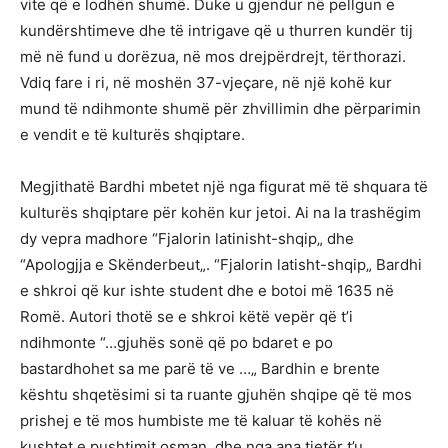
vite që e lodhën shumë. Duke u gjendur në pellgun e
kundërshtimeve dhe të intrigave që u thurren kundër tij
më në fund u dorëzua, në mos drejpërdrejt, tërthorazi.
Vdiq fare i ri, në moshën 37-vjeçare, në një kohë kur
mund të ndihmonte shumë për zhvillimin dhe përparimin
e vendit e të kulturës shqiptare.
Megjithatë Bardhi mbetet një nga figurat më të shquara të
kulturës shqiptare për kohën kur jetoi. Ai na la trashëgim
dy vepra madhore “Fjalorin latinisht-shqip„ dhe
“Apologjja e Skënderbeut„. “Fjalorin latisht-shqip„ Bardhi
e shkroi që kur ishte student dhe e botoi më 1635 në
Romë. Autori thotë se e shkroi këtë vepër që t’i
ndihmonte “…gjuhës sonë që po bdaret e po
bastardhohet sa me parë të ve …„ Bardhin e brente
kështu shqetësimi si ta ruante gjuhën shqipe që të mos
prishej e të mos humbiste me të kaluar të kohës në
kushtet e pushtimit osman, dhe nga ana tjetër t’u