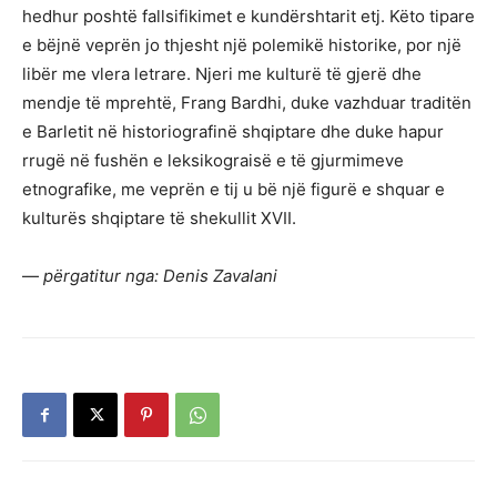
hedhur poshtë fallsifikimet e kundërshtarit etj. Këto tipare
e bëjnë veprën jo thjesht një polemikë historike, por një
libër me vlera letrare. Njeri me kulturë të gjerë dhe
mendje të mprehtë, Frang Bardhi, duke vazhduar traditën
e Barletit në historiografinë shqiptare dhe duke hapur
rrugë në fushën e leksikograisë e të gjurmimeve
etnografike, me veprën e tij u bë një figurë e shquar e
kulturës shqiptare të shekullit XVII.
—
përgatitur nga: Denis Zavalani