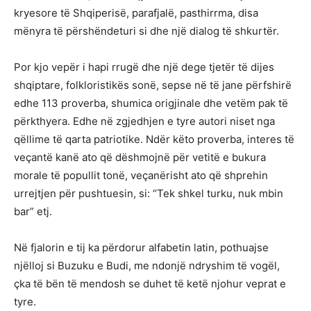
kryesore të Shqiperisë, parafjalë, pasthirrma, disa
mënyra të përshëndeturi si dhe një dialog të shkurtër.
Por kjo vepër i hapi rrugë dhe një dege tjetër të dijes
shqiptare, folkloristikës sonë, sepse në të jane përfshirë
edhe 113 proverba, shumica origjinale dhe vetëm pak të
përkthyera. Edhe në zgjedhjen e tyre autori niset nga
qëllime të qarta patriotike. Ndër këto proverba, interes të
veçantë kanë ato që dëshmojnë për vetitë e bukura
morale të popullit tonë, veçanërisht ato që shprehin
urrejtjen për pushtuesin, si: “Tek shkel turku, nuk mbin
bar” etj.
Në fjalorin e tij ka përdorur alfabetin latin, pothuajse
njëlloj si Buzuku e Budi, me ndonjë ndryshim të vogël,
çka të bën të mendosh se duhet të ketë njohur veprat e
tyre.