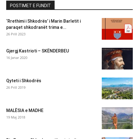
POSTIMET E FUNDIT
‘Rrethimi i Shkodrës’ i Marin Barletit i
paraqet shkodranët trima e...
26 Prill 2023
Gjergj Kastrioti – SKËNDERBEU
16 Janar 2020
Qyteti i Shkodrës
26 Prill 2019
MALËSIA e MADHE
19 Maj 2018