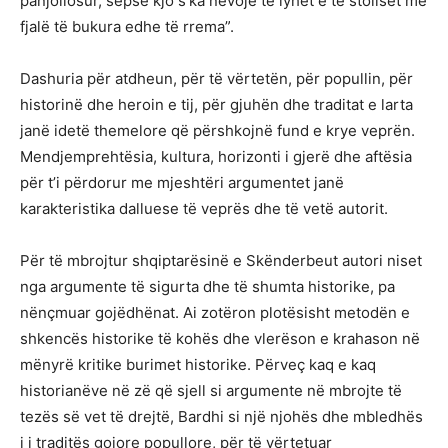
panjollosur, sepse kjo s’ka nevojë të lyhet e të stoliset me
fjalë të bukura edhe të rrema”.
Dashuria për atdheun, për të vërtetën, për popullin, për
historinë dhe heroin e tij, për gjuhën dhe traditat e larta
janë idetë themelore që përshkojnë fund e krye veprën.
Mendjemprehtësia, kultura, horizonti i gjerë dhe aftësia
për t’i përdorur me mjeshtëri argumentet janë
karakteristika dalluese të veprës dhe të vetë autorit.
Për të mbrojtur shqiptarësinë e Skënderbeut autori niset
nga argumente të sigurta dhe të shumta historike, pa
nënçmuar gojëdhënat. Ai zotëron plotësisht metodën e
shkencës historike të kohës dhe vlerëson e krahason në
mënyrë kritike burimet historike. Përveç kaq e kaq
historianëve në zë që sjell si argumente në mbrojte të
tezës së vet të drejtë, Bardhi si një njohës dhe mbledhës
i i traditës gojore popullore, për të vërtetuar