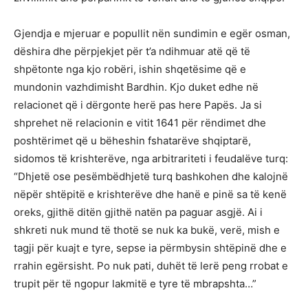
Gjendja e mjeruar e popullit nën sundimin e egër osman,
dëshira dhe përpjekjet për t’a ndihmuar atë që të
shpëtonte nga kjo robëri, ishin shqetësime që e
mundonin vazhdimisht Bardhin. Kjo duket edhe në
relacionet që i dërgonte herë pas here Papës. Ja si
shprehet në relacionin e vitit 1641 për rëndimet dhe
poshtërimet që u bëheshin fshatarëve shqiptarë,
sidomos të krishterëve, nga arbitrariteti i feudalëve turq:
“Dhjetë ose pesëmbëdhjetë turq bashkohen dhe kalojnë
nëpër shtëpitë e krishterëve dhe hanë e pinë sa të kenë
oreks, gjithë ditën gjithë natën pa paguar asgjë. Ai i
shkreti nuk mund të thotë se nuk ka bukë, verë, mish e
tagji për kuajt e tyre, sepse ia përmbysin shtëpinë dhe e
rrahin egërsisht. Po nuk pati, duhët të lerë peng rrobat e
trupit për të ngopur lakmitë e tyre të mbrapshta…”