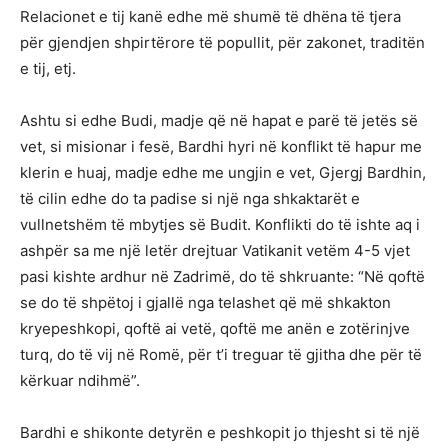
Relacionet e tij kanë edhe më shumë të dhëna të tjera
për gjendjen shpirtërore të popullit, për zakonet, traditën
e tij, etj.
Ashtu si edhe Budi, madje që në hapat e parë të jetës së
vet, si misionar i fesë, Bardhi hyri në konflikt të hapur me
klerin e huaj, madje edhe me ungjin e vet, Gjergj Bardhin,
të cilin edhe do ta padise si një nga shkaktarët e
vullnetshëm të mbytjes së Budit. Konflikti do të ishte aq i
ashpër sa me një letër drejtuar Vatikanit vetëm 4-5 vjet
pasi kishte ardhur në Zadrimë, do të shkruante: “Në qoftë
se do të shpëtoj i gjallë nga telashet që më shkakton
kryepeshkopi, qoftë ai vetë, qoftë me anën e zotërinjve
turq, do të vij në Romë, për t’i treguar të gjitha dhe për të
kërkuar ndihmë”.
Bardhi e shikonte detyrën e peshkopit jo thjesht si të një