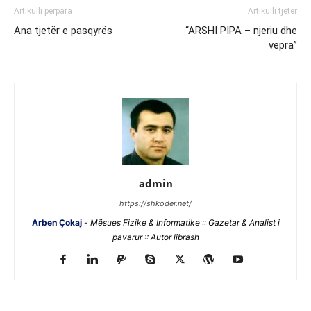
Artikulli përpara
Artikulli tjetër
Ana tjetër e pasqyrës
“ARSHI PIPA – njeriu dhe
vepra”
admin
https://shkoder.net/
Arben Çokaj
-
Mësues Fizike & Informatike :: Gazetar & Analist i
pavarur :: Autor librash