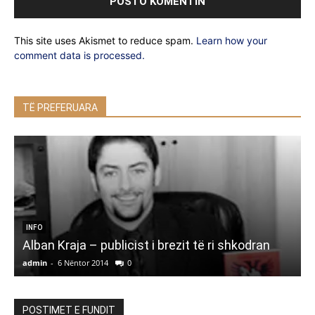
This site uses Akismet to reduce spam.
Learn how your
comment data is processed.
TË PREFERUARA
INFO
Alban Kraja – publicist i brezit të ri shkodran
admin
-
6 Nëntor 2014
0
a
POSTIMET E FUNDIT