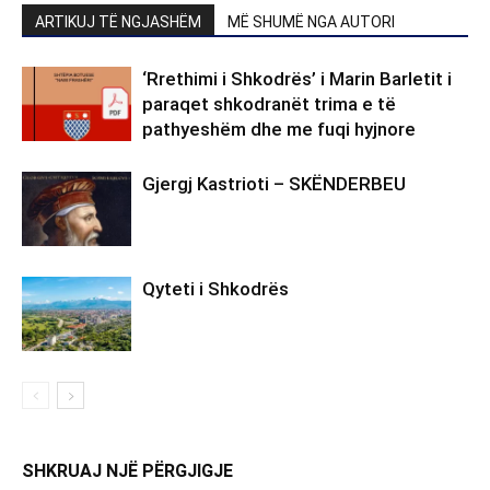
ARTIKUJ TË NGJASHËM
MË SHUMË NGA AUTORI
‘Rrethimi i Shkodrës’ i Marin Barletit i
paraqet shkodranët trima e të
pathyeshëm dhe me fuqi hyjnore
Gjergj Kastrioti – SKËNDERBEU
Qyteti i Shkodrës
SHKRUAJ NJË PËRGJIGJE