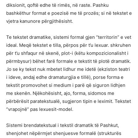
diksionit, qoftë edhe të rimës, në raste. Pashku
bashkëthur format e poezisë me të prozës; si në tekstet e
vjetra kanunore përgjithësisht.
Te tekstet dramatike, sistemi formal gjen “territorin” e vet
ideal. Meqë tekstet e tilla, përpos për t’u lexuar. shkruhen
për t’u shfaqur në skenë, plot-i (këtu kompozicionalisht i
përmbysur) bëhet farë formale e tekstit të plotë dramatik.
Jo se ky tekst nuk mbetet lidhur me idetë (ekziston teatri
i ideve, andaj edhe dramaturgjia e tillë), porse forma e
tekstit promovohet si medium i parë që siguron lidhjen
me skenën. Njëkohësisht, ajo, forma, sidomos me
përbërësit paratekstualë, sugjeron tipin e leximit. Tekstet
“vrapojnë” pas lexuesit-model.
Sistemi brendatekstual i tekstil dramatik të Pashkut,
shenjohet nëpërmjet shenjuesve formalë (strukturës