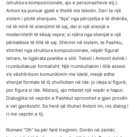
(struktura kompozicionale, ajo e personazheve etj.).
Antoni ka punuar gjatë e thellë me tekstin. Deri te një
sistem i plotë shenjues. “Ikja” nga përcjellja e të dhënës,
në të mirë të shenjimit të saj, del si një shenjë e
modernitetit të kësaj vepre; si njëra nga shenjat e një
përkatësie të tillë të saj. Shkrimi në sistem, te Pashku,
shtrihet nga struktura kompozicionale, nëpër figurat
letrare, te ligjërata poetike e stili. Teksti i Antonit është i
rrumbullakuar formalisht. Një rrumbullakim i tillë assesi
s’e vështirëson komunikimin me idetë, meqë edhe
shenjat formale të tij zhvilloben në ide: jo ideja si figurë,
por figura si ide. Kësisoj, ajo mbetet një vepër e hapur.
Dialogjika në veprën e Pashkut sprovohet e gjen provën
e vet gjerësisht. Sa herë që thuhet Antoni im, nis dialog i
ri me veprën e tij.
Romani “Oh” ka për farë tregimin. Dorën në zemër,