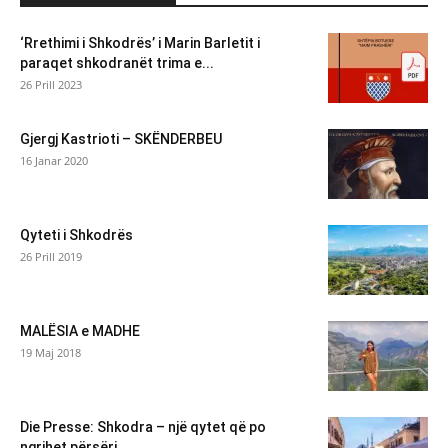
‘Rrethimi i Shkodrës’ i Marin Barletit i
paraqet shkodranët trima e...
26 Prill 2023
Gjergj Kastrioti – SKËNDERBEU
16 Janar 2020
Qyteti i Shkodrës
26 Prill 2019
MALËSIA e MADHE
19 Maj 2018
Die Presse: Shkodra – një qytet që po
ngrihet përsëri