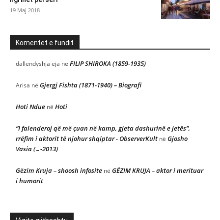
19 Maj 2018
Komentet e fundit
FILIP SHIROKA (1859-1935)
dallendyshja eja
në
Gjergj Fishta (1871-1940) – Biografi
Arisa
në
Hoti Ndue
Hoti
në
“I falenderoj që më çuan në kamp, gjeta dashurinë e jetës”,
rrëfim i aktorit të njohur shqiptar - ObserverKult
Gjosho
në
Vasia (…-2013)
Gëzim Kruja – shoosh infosite
GËZIM KRUJA – aktor i merituar
në
i humorit