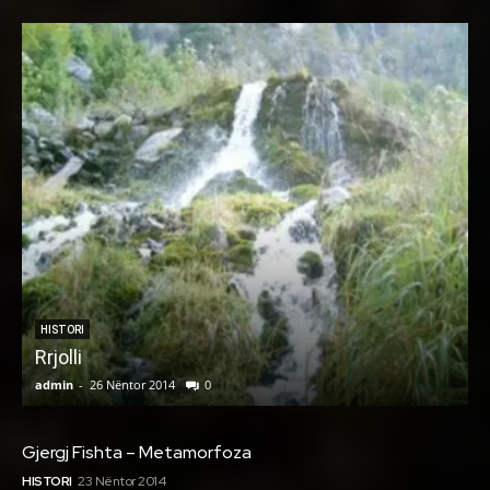
HISTORI
Rrjolli
admin
-
26 Nëntor 2014
0
a
Gjergj Fishta – Metamorfoza
HISTORI
23 Nëntor 2014