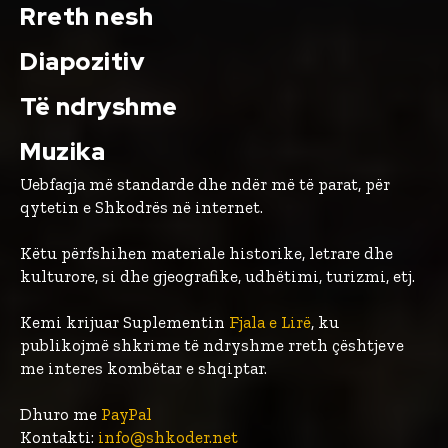
Rreth nesh
Diapozitiv
Të ndryshme
Muzika
Uebfaqja më standarde dhe ndër më të parat, për
qytetin e Shkodrës në internet.
Këtu përfshihen materiale historike, letrare dhe
kulturore, si dhe gjeografike, udhëtimi, turizmi, etj.
Kemi krijuar Suplementin
Fjala e Lirë
, ku
publikojmë shkrime të ndryshme rreth çështjeve
me interes kombëtar e shqiptar.
Dhuro me
PayPal
Kontakti:
info@shkoder.net