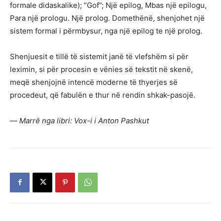
formale didaskalike); “Gof”; Një epilog, Mbas një epilogu,
Para një prologu. Një prolog. Domethënë, shenjohet një
sistem formal i përmbysur, nga një epilog te një prolog.
Shenjuesit e tillë të sistemit janë të vlefshëm si për
leximin, si për procesin e vënies së tekstit në skenë,
meqë shenjojnë intencë moderne të thyerjes së
procedeut, që fabulën e thur në rendin shkak-pasojë.
—
Marrë nga libri: Vox-i i Anton Pashkut