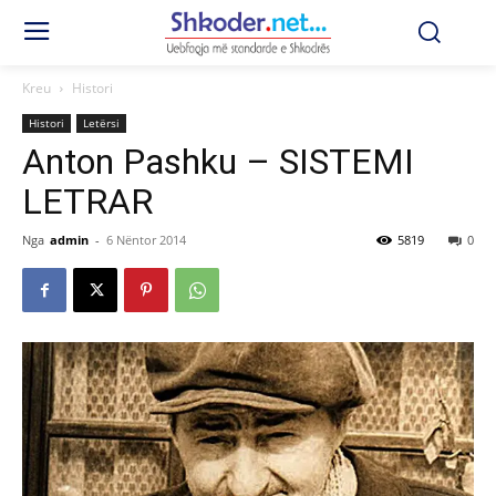
Kreu
Histori
Histori
Letërsi
Anton Pashku – SISTEMI
LETRAR
Nga
admin
-
6 Nëntor 2014
5819
0