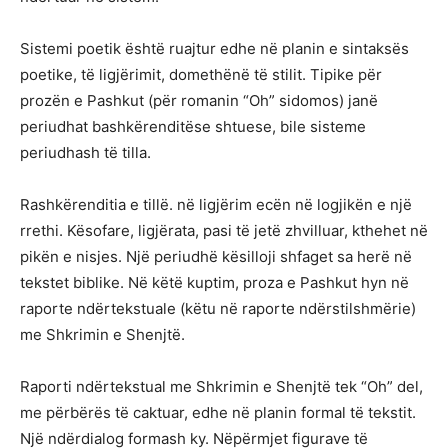
Sistemi poetik është ruajtur edhe në planin e sintaksës
poetike, të ligjërimit, domethënë të stilit. Tipike për
prozën e Pashkut (për romanin “Oh” sidomos) janë
periudhat bashkërenditëse shtuese, bile sisteme
periudhash të tilla.
Rashkërenditia e tillë. në ligjërim ecën në logjikën e një
rrethi. Kësofare, ligjërata, pasi të jetë zhvilluar, kthehet në
pikën e nisjes. Një periudhë kësilloji shfaget sa herë në
tekstet biblike. Në këtë kuptim, proza e Pashkut hyn në
raporte ndërtekstuale (këtu në raporte ndërstilshmërie)
me Shkrimin e Shenjtë.
Raporti ndërtekstual me Shkrimin e Shenjtë tek “Oh” del,
me përbërës të caktuar, edhe në planin formal të tekstit.
Një ndërdialog formash ky. Nëpërmjet figurave të