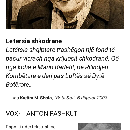
Letërsia shkodrane
Letërsia shqiptare trashëgon një fond të
pasur vlerash nga krijuesit shkodranë. Që
nga koha e Marin Barletit, në Rilindjen
Kombëtare e deri pas Luftës së Dytë
Botërore…
— nga
Kujtim M. Shala
,
“Bota Sot”, 6 dhjetor 2003
VOX-i I ANTON PASHKUT
Raporti ndërtekstual me