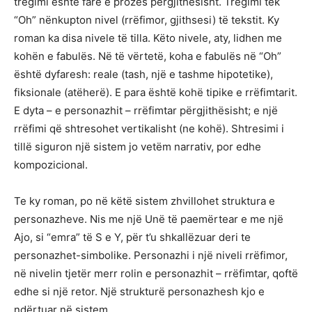
tregimi është farë e prozës përgjithësisht. Tregimi tek
“Oh” nënkupton nivel (rrëfimor, gjithsesi) të tekstit. Ky
roman ka disa nivele të tilla. Këto nivele, aty, lidhen me
kohën e fabulës. Në të vërtetë, koha e fabulës në “Oh”
është dyfaresh: reale (tash, një e tashme hipotetike),
fiksionale (atëherë). E para është kohë tipike e rrëfimtarit.
E dyta – e personazhit – rrëfimtar përgjithësisht; e një
rrëfimi që shtresohet vertikalisht (ne kohë). Shtresimi i
tillë siguron një sistem jo vetëm narrativ, por edhe
kompozicional.
Te ky roman, po në këtë sistem zhvillohet struktura e
personazheve. Nis me një Unë të paemërtear e me një
Ajo, si “emra” të S e Y, për t’u shkallëzuar deri te
personazhet-simbolike. Personazhi i një niveli rrëfimor,
në nivelin tjetër merr rolin e personazhit – rrëfimtar, qoftë
edhe si një retor. Një strukturë personazhesh kjo e
ndërtuar në sistem.