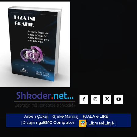
Arben Çokaj
Gjekë Marinaj
FJALA e LIRË
| Dizajni nga
BMC Computer
[ Libra NëLinjë ]