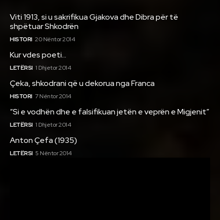
Viti 1913, si u sakrifikua Gjakova dhe Dibra për të
shpëtuar Shkodrën
HISTORI
20 Nëntor 2014
Kur vdes poeti…
LETËRSI
1 Dhjetor 2014
Çeka, shkodrani që u dekorua nga Franca
HISTORI
7 Nëntor 2014
“Si e vodhën dhe e falsifikuan jetën e veprën e Migjenit”
LETËRSI
1 Dhjetor 2014
Anton Çefa (1935)
LETËRSI
5 Nëntor 2014