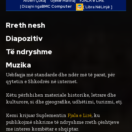
Arben Çokaj
Gjekë Marinaj
FJALA e LIRË
| Dizajni nga
BMC Computer
[ Libra NëLinjë ]
Rreth nesh
Diapozitiv
Të ndryshme
Muzika
Uebfaqja më standarde dhe ndër më të parat, për
qytetin e Shkodrës në internet.
Këtu përfshihen materiale historike, letrare dhe
kulturore, si dhe gjeografike, udhëtimi, turizmi, etj.
Kemi krijuar Suplementin
Fjala e Lirë
, ku
publikojmë shkrime të ndryshme rreth çështjeve
me interes kombëtar e shqiptar.