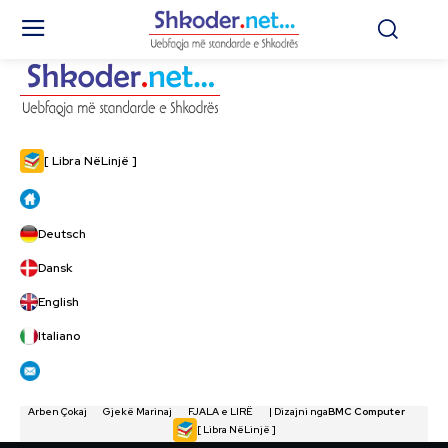
[ Libra NëLinjë ]
Deutsch
Dansk
English
Italiano
Arben Çokaj
Gjekë Marinaj
FJALA e LIRË
| Dizajni nga
BMC Computer
[ Libra NëLinjë ]