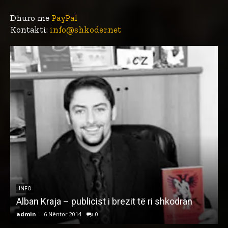
Dhuro me
PayPal
Kontakti:
info@shkoder.net
INFO
Alban Kraja – publicist i brezit të ri shkodran
L
admin
-
6 Nëntor 2014
0
a