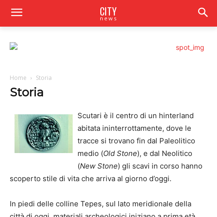
CITY
news
Home
Storia
Storia
Scutari è il centro di un hinterland
abitata ininterrottamente, dove le
tracce si trovano fin dal Paleolitico
medio (
Old Stone
), e dal Neolitico
(
New Stone
) gli scavi in corso hanno
scoperto stile di vita che arriva al giorno d’oggi.
In piedi delle colline Tepes, sul lato meridionale della
città di oggi, materiali archeologici iniziano a prima età