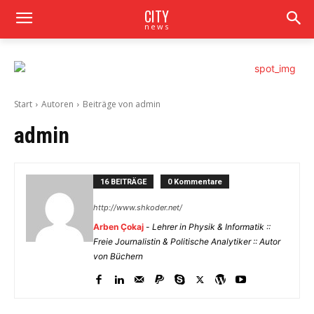
CITY
news
Start
Autoren
Beiträge von admin
admin
16 BEITRÄGE
0 Kommentare
http://www.shkoder.net/
Arben Çokaj
-
Lehrer in Physik & Informatik ::
Freie Journalistin & Politische Analytiker :: Autor
von Büchern